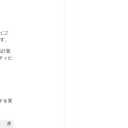
イブ
す。
の計装
ティビ
ンドを実