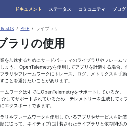
ドキュメント
ステータス
コミュニティ
ブログ
 & SDK
PHP
ライブラリ
ブラリの使用
業を加速するためにサードパーティのライブラリやフレームワ
ょう。 OpenTelemetryを使用してアプリを計装する場合、
ブラリやフレームワークにトレース、ログ、メトリクスを手動
すことを避けたいことがあります。
ムワークはすでにOpenTelemetryをサポートしているか、
を介してサポートされているため、テレメトリーを生成してオ
にエクスポートできます。
ラリやフレームワークを使用しているアプリやサービスを計装
順に従って、ネイティブに計装されたライブラリと依存関係の