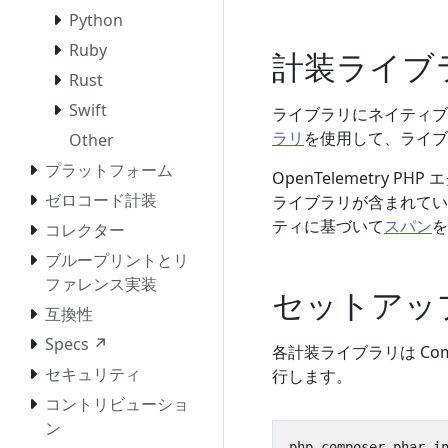
Python
Ruby
計装ライブ
Rust
Swift
ライブラリにネイティブの 
ラリ
を使用して、ライブ
Other
プラットフォーム
OpenTelemetry
ゼロコード計装
ライブラリが含まれてい
ティに基づいて
スパン
を
コレクター
ブループリントとリ
ファレンス実装
セットアッ
互換性
Specs ↗
各計装ライブラリは Co
セキュリティ
行します。
コントリビューショ
ン
php composer.phar i