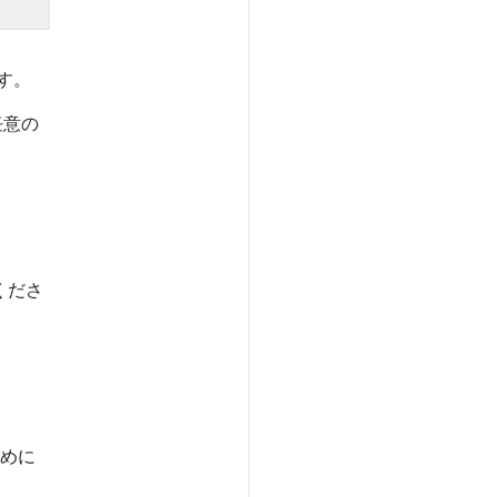
です。
任意の
くださ
めに