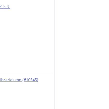
メトリ
libraries.md (#10345)