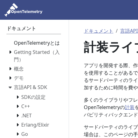
ドキュメント
ドキュメント
言語API
計装ライ
OpenTelemetryとは
Getting Started（入
門）
アプリを開発する際、作
概念
を使用することがあるでし
デモ
るサードパーティのライ
言語API & SDK
加するために時間を費や
SDKの設定
多くのライブラリやフレー
C++
OpenTelemetryの
計装
バビリティバックエンド
.NET
Erlang/Elixir
サードパーティのライブ
Go
場合は、このページの手