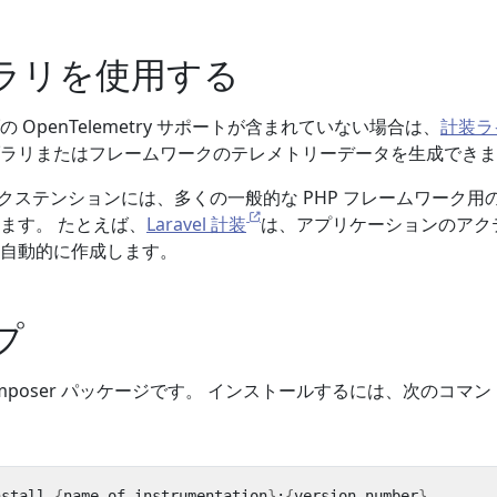
ラリを使用する
OpenTelemetry サポートが含まれていない場合は、
計装ラ
ラリまたはフレームワークのテレメトリーデータを生成できま
 PHP エクステンションには、多くの一般的な PHP フレームワーク用
ます。 たとえば、
Laravel 計装
は、アプリケーションのアク
自動的に作成します。
プ
mposer パッケージです。 インストールするには、次のコマ
nstall 
{
name-of-instrumentation
}
:
{
version-number
}