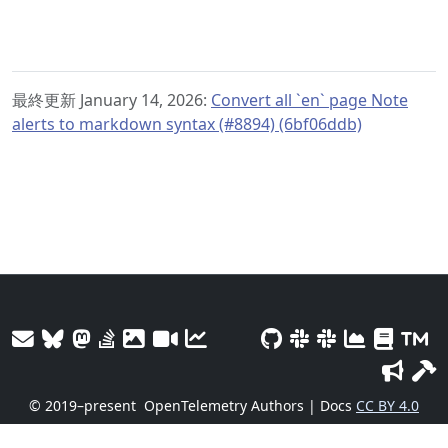
最終更新 January 14, 2026:
Convert all `en` page Note
alerts to markdown syntax (#8894) (6bf06ddb)
© 2019–present
OpenTelemetry Authors | Docs
CC BY 4.0