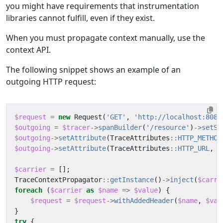
you might have requirements that instrumentation
libraries cannot fulfill, even if they exist.
When you must propagate context manually, use the
context API.
The following snippet shows an example of an
outgoing HTTP request:
$request
=
new
Request
(
'GET'
,
'http://localhost:8080
$outgoing
=
$tracer
->
spanBuilder
(
'/resource'
)
->
setSp
$outgoing
->
setAttribute
(
TraceAttributes
::
HTTP_METHOD
$outgoing
->
setAttribute
(
TraceAttributes
::
HTTP_URL
,
(
$carrier
=
[];
TraceContextPropagator
::
getInstance
()
->
inject
(
$carri
foreach
(
$carrier
as
$name
=>
$value
)
{
$request
=
$request
->
withAddedHeader
(
$name
,
$val
}
try
{