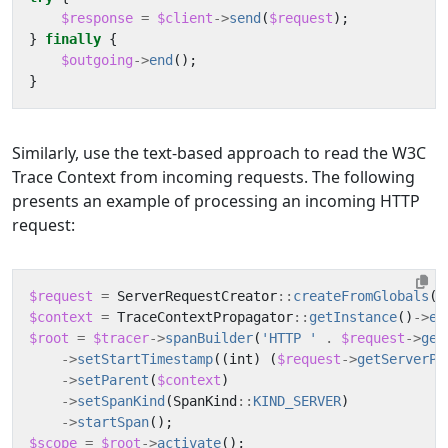
$response
=
$client
->
send
(
$request
);
}
finally
{
$outgoing
->
end
();
}
Similarly, use the text-based approach to read the W3C
Trace Context from incoming requests. The following
presents an example of processing an incoming HTTP
request:
$request
=
ServerRequestCreator
::
createFromGlobals
()
$context
=
TraceContextPropagator
::
getInstance
()
->
ex
$root
=
$tracer
->
spanBuilder
(
'HTTP '
.
$request
->
get
->
setStartTimestamp
((
int
)
(
$request
->
getServerPa
->
setParent
(
$context
)
->
setSpanKind
(
SpanKind
::
KIND_SERVER
)
->
startSpan
();
$scope
=
$root
->
activate
();