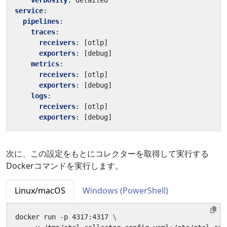
verbosity
:
detailed
service
:
pipelines
:
traces
:
receivers
:
[
otlp]
exporters
:
[
debug]
metrics
:
receivers
:
[
otlp]
exporters
:
[
debug]
logs
:
receivers
:
[
otlp]
exporters
:
[
debug]
次に、この設定をもとにコレクターを取得して実行する
Dockerコマンドを実行します。
Linux/macOS
Windows (PowerShell)
docker run -p 4317:4317 