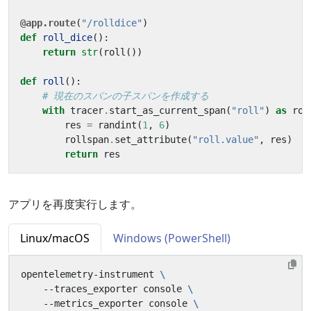
@app.route
(
"/rolldice"
)
def
roll_dice
():
return
str
(
roll
())
def
roll
():
# 現在のスパンの子スパンを作成する
with
tracer
.
start_as_current_span
(
"roll"
)
as
rol
res
=
randint
(
1
,
6
)
rollspan
.
set_attribute
(
"roll.value"
,
res
)
return
res
アプリを再度実行します。
Linux/macOS
Windows (PowerShell)
opentelemetry-instrument 
    --traces_exporter console 
    --metrics_exporter console 