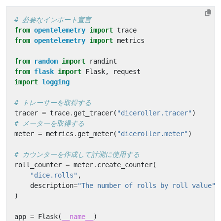
# 必要なインポート宣言
from
opentelemetry
import
trace
from
opentelemetry
import
metrics
from
random
import
randint
from
flask
import
Flask
,
request
import
logging
# トレーサーを取得する
tracer
=
trace
.
get_tracer
(
"diceroller.tracer"
)
# メーターを取得する
meter
=
metrics
.
get_meter
(
"diceroller.meter"
)
# カウンターを作成して計測に使用する
roll_counter
=
meter
.
create_counter
(
"dice.rolls"
,
description
=
"The number of rolls by roll value"
,
)
app
=
Flask
(
__name__
)