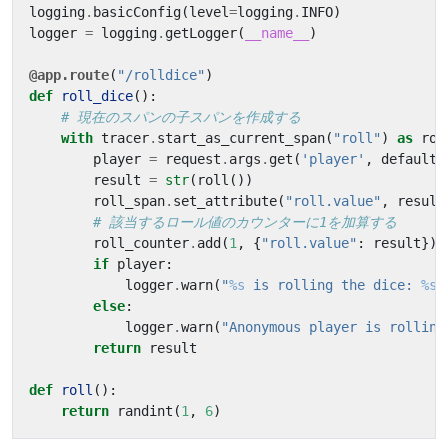
logging
.
basicConfig
(
level
=
logging
.
INFO
)
logger
=
logging
.
getLogger
(
__name__
)
@app.route
(
"/rolldice"
)
def
roll_dice
():
# 現在のスパンの子スパンを作成する
with
tracer
.
start_as_current_span
(
"roll"
)
as
rol
player
=
request
.
args
.
get
(
'player'
,
default
result
=
str
(
roll
())
roll_span
.
set_attribute
(
"roll.value"
,
result
# 該当するロール値のカウンターに1を加算する
roll_counter
.
add
(
1
,
{
"roll.value"
:
result
})
if
player
:
logger
.
warn
(
"
%s
 is rolling the dice: 
%s
"
else
:
logger
.
warn
(
"Anonymous player is rolling
return
result
def
roll
():
return
randint
(
1
,
6
)