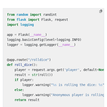
from
random
import
randint
from
flask
import
Flask
,
request
import
logging
app
=
Flask
(
__name__
)
logging
.
basicConfig
(
level
=
logging
.
INFO
)
logger
=
logging
.
getLogger
(
__name__
)
@app.route
(
"/rolldice"
)
def
roll_dice
():
player
=
request
.
args
.
get
(
'player'
,
default
=
None
result
=
str
(
roll
())
if
player
:
logger
.
warning
(
"
%s
 is rolling the dice: 
%s
"
,
else
:
logger
.
warning
(
"Anonymous player is rolling 
return
result