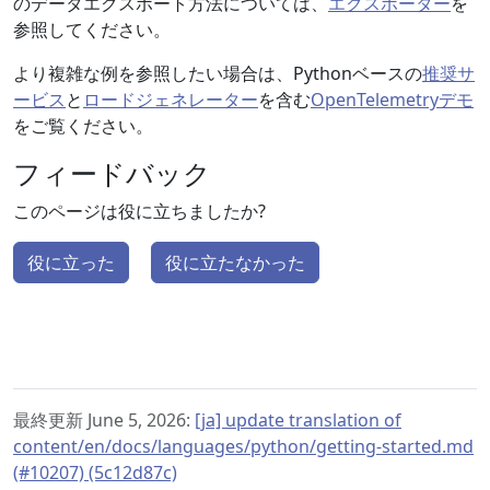
のデータエクスポート方法については、
エクスポーター
を
参照してください。
より複雑な例を参照したい場合は、Pythonベースの
推奨サ
ービス
と
ロードジェネレーター
を含む
OpenTelemetryデモ
をご覧ください。
フィードバック
このページは役に立ちましたか?
役に立った
役に立たなかった
最終更新 June 5, 2026:
[ja] update translation of
content/en/docs/languages/python/getting-started.md
(#10207) (5c12d87c)