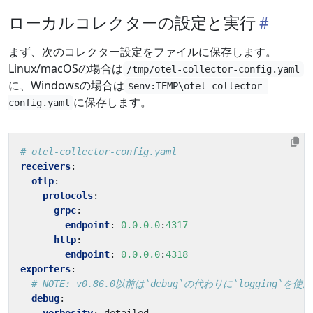
ローカルコレクターの設定と実行
まず、次のコレクター設定をファイルに保存します。
Linux/macOSの場合は
/tmp/otel-collector-config.yaml
に、Windowsの場合は
$env:TEMP\otel-collector-
に保存します。
config.yaml
# otel-collector-config.yaml
receivers
:
otlp
:
protocols
:
grpc
:
endpoint
:
0.0.0.0
:
4317
http
:
endpoint
:
0.0.0.0
:
4318
exporters
:
# NOTE: v0.86.0以前は`debug`の代わりに`logging`
debug
: