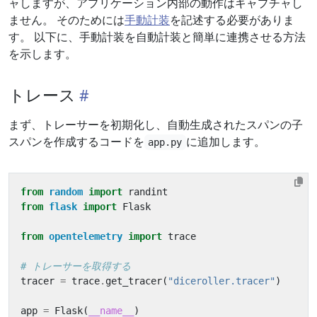
ャしますが、アプリケーション内部の動作はキャプチャし
ません。 そのためには
手動計装
を記述する必要がありま
す。 以下に、手動計装を自動計装と簡単に連携させる方法
を示します。
トレース
まず、トレーサーを初期化し、自動生成されたスパンの子
スパンを作成するコードを
に追加します。
app.py
from
random
import
randint
from
flask
import
Flask
from
opentelemetry
import
trace
# トレーサーを取得する
tracer
=
trace
.
get_tracer
(
"diceroller.tracer"
)
app
=
Flask
(
__name__
)