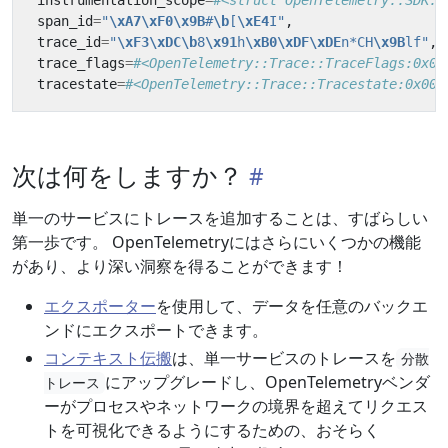
instrumentation_scope
=
#<struct OpenTelemetry::SDK::
span_id
=
"
\xA7\xF0\x9B
#
\b
[
\xE4
I"
,
trace_id
=
"
\xF3\xDC\b
8
\x91
h
\xB0\xDF\xDE
n*CH
\x9B
lf"
,
trace_flags
=
#<OpenTelemetry::Trace::TraceFlags:0x00
tracestate
=
#<OpenTelemetry::Trace::Tracestate:0x000
次は何をしますか？
単一のサービスにトレースを追加することは、すばらしい
第一歩です。 OpenTelemetryにはさらにいくつかの機能
があり、より深い洞察を得ることができます！
エクスポーター
を使用して、データを任意のバックエ
ンドにエクスポートできます。
コンテキスト伝搬
は、単一サービスのトレースを
分散
にアップグレードし、OpenTelemetryベンダ
トレース
ーがプロセスやネットワークの境界を超えてリクエス
トを可視化できるようにするための、おそらく