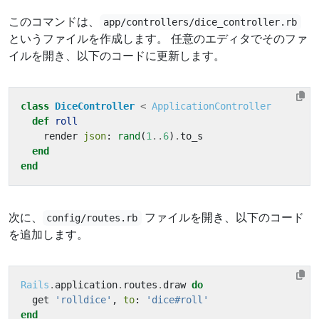
このコマンドは、
app/controllers/dice_controller.rb
というファイルを作成します。 任意のエディタでそのファ
イルを開き、以下のコードに更新します。
class
DiceController
<
ApplicationController
def
roll
render
json
:
rand
(
1
..
6
)
.
to_s
end
end
次に、
ファイルを開き、以下のコード
config/routes.rb
を追加します。
Rails
.
application
.
routes
.
draw
do
get
'rolldice'
,
to
:
'dice#roll'
end