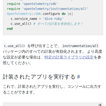
require
'opentelemetry/sdk'
require
'opentelemetry/instrumentation/all'
OpenTelemetry
::
SDK
.
configure
do
|
c
|
c
.
service_name
=
'dice-ruby'
c
.
use_all
()
# すべての計装を有効化します！
end
を呼び出すことで、
c.use_all()
instrumentation/all
パッケージ内のすべての計装が有効化されます。 より高度
な設定が必要な場合は、
特定の計装ライブラリの設定
を参
照してください。
計装されたアプリを実行する
これで、計装されたアプリを実行し、コンソールに出力す
ることができます。