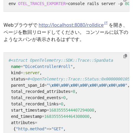
env 
OTEL_TRACES_EXPORTER
=
console rails server -p 
808
Webブラウザで
http://localhost:8080/rolldice
を開き、
ページを数回リロードしてください。 コンソールに以下の
ようなスパンが表示されるはずです。
#<struct OpenTelemetry::SDK::Trace::SpanData
name
=
"DiceController#roll"
,
kind
=
:server
,
status
=
#<OpenTelemetry::Trace::Status:0x00000001058
parent_span_id
=
"
\x00\x00\x00\x00\x00\x00\x00\x00
"
,
total_recorded_attributes
=
8
,
total_recorded_events
=
0
,
total_recorded_links
=
0
,
start_timestamp
=
1683555544407294000
,
end_timestamp
=
1683555544464308000
,
attributes
=
{
"http.method"
=>
"GET"
,