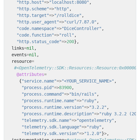
"http.host"
=>
"localhost:8080"
,
"http.scheme"
=>
"http"
,
"http.target"
=>
"/rolldice"
,
"http.user_agent"
=>
"curl/7.87.0"
,
"code.namespace"
=>
"DiceController"
,
"code.function"
=>
"roll"
,
"http.status_code"
=>
200
},
links
=
nil
,
events
=
nil
,
resource
=
#<OpenTelemetry::SDK::Resources::Resource:0x000000
@attributes
=
{
"service.name"
=>
"<YOUR_SERVICE_NAME>"
,
"process.pid"
=>
83900
,
"process.command"
=>
"bin/rails"
,
"process.runtime.name"
=>
"ruby"
,
"process.runtime.version"
=>
"3.2.2"
,
"process.runtime.description"
=>
"ruby 3.2.2 (202
"telemetry.sdk.name"
=>
"opentelemetry"
,
"telemetry.sdk.language"
=>
"ruby"
,
"telemetry.sdk.version"
=>
"1.2.0"
}
>
,