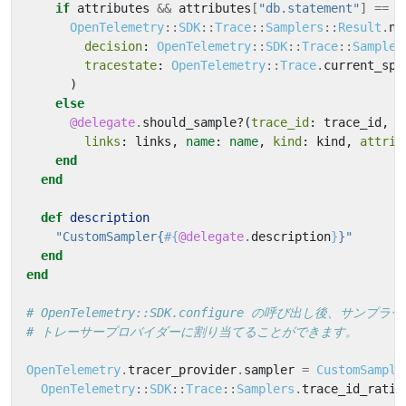
if
attributes
&&
attributes
[
"db.statement"
]
==
"
OpenTelemetry
::
SDK
::
Trace
::
Samplers
::
Result
.
ne
decision
:
OpenTelemetry
::
SDK
::
Trace
::
Sampler
tracestate
:
OpenTelemetry
::
Trace
.
current_spa
)
else
@delegate
.
should_sample?
(
trace_id
:
trace_id
,
p
links
:
links
,
name
:
name
,
kind
:
kind
,
attrib
end
end
def
description
"CustomSampler{
#{
@delegate
.
description
}
}"
end
end
# OpenTelemetry::SDK.configure の呼び出し後、サン
# トレーサープロバイダーに割り当てることができます。
OpenTelemetry
.
tracer_provider
.
sampler
=
CustomSample
OpenTelemetry
::
SDK
::
Trace
::
Samplers
.
trace_id_ratio