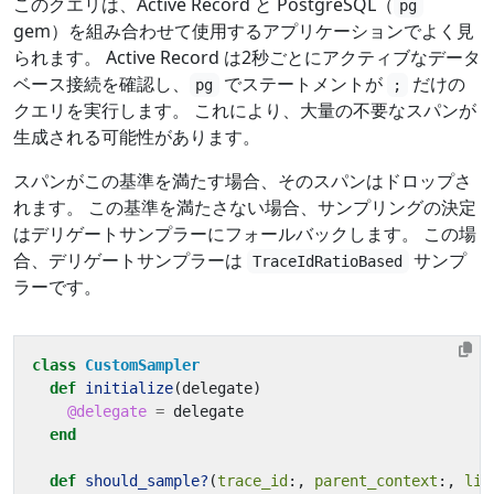
このクエリは、Active Record と PostgreSQL（
pg
gem）を組み合わせて使用するアプリケーションでよく見
られます。 Active Record は2秒ごとにアクティブなデータ
ベース接続を確認し、
でステートメントが
だけの
pg
;
クエリを実行します。 これにより、大量の不要なスパンが
生成される可能性があります。
スパンがこの基準を満たす場合、そのスパンはドロップさ
れます。 この基準を満たさない場合、サンプリングの決定
はデリゲートサンプラーにフォールバックします。 この場
合、デリゲートサンプラーは
サンプ
TraceIdRatioBased
ラーです。
class
CustomSampler
def
initialize
(
delegate
)
@delegate
=
delegate
end
def
should_sample?
(
trace_id
:,
parent_context
:,
lin