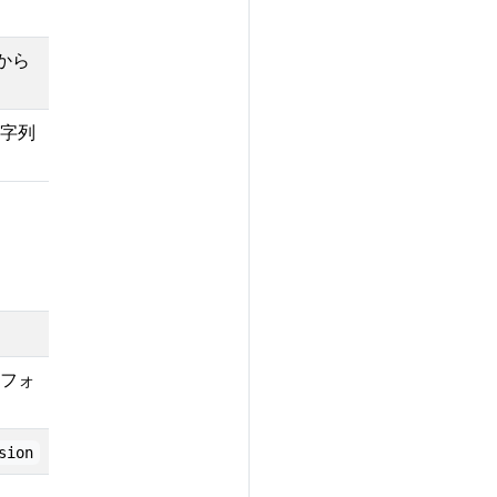
から
文字列
フォ
sion