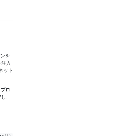
パンを
を注入
ネット
ープロ
定し、