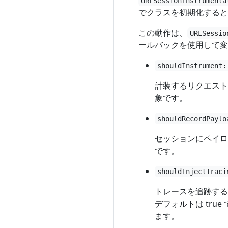
URLSessionInstrumenta
でクラスを初期化すると
この動作は、
URLSessio
ールバックを使用して変
shouldInstrument:
計装するリクエスト
象です。
shouldRecordPaylo
セッションにペイロ
です。
shouldInjectTraci
トレースを追跡する
デフォルトは tru
ます。