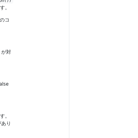
on())
す。
のコ
トが対
se
す。
があり