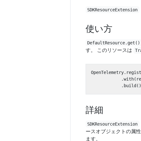
SDKResourceExtension
使い方
DefaultResource.get()
す。 このリソースは
Tr
OpenTelemetry
.
regis
.
with
(
r
.
build
(
詳細
SDKResourceExtension
ースオブジェクトの属性
ます。