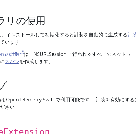
ラリの使用
-Swift は、インストールして初期化すると計装を自動的に生成する
計
ています。
ion の計装
は、NSURLSession で行われるすべてのネットワ
に
スパン
を作成します。
プ
OpenTelemetry Swift で利用可能です。 計装を有効にす
ださい。
eExtension