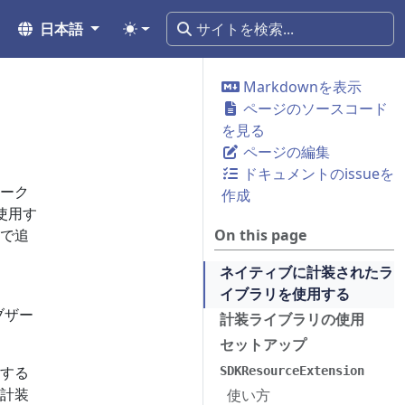
日本語
Markdownを表示
ページのソースコード
を見る
ページの編集
ドキュメントのissueを
ーク
作成
使用す
で追
On this page
ネイティブに計装されたラ
イブラリを使用する
ブザー
計装ライブラリの使用
セットアップ
する
SDKResourceExtension
計装
使い方