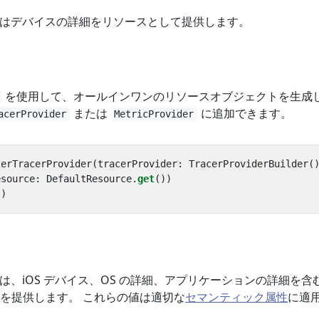
はデバイスの詳細をリソースとして提供します。
を使用して、オールインワンのリソースオブジェクトを生成
または
に追加できます。
acerProvider
MetricProvider
terTracerProvider
(
tracerProvider
:
TracerProviderBuilder
(
esource
:
DefaultResource
.
get
())
))
は、iOS デバイス、OS の詳細、アプリケーションの詳細を含
を提供します。 これらの値は適切な
セマンティック属性
に適