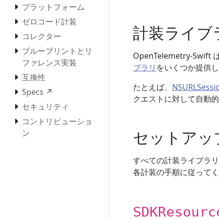
プラットフォーム
ゼロコード計装
計装ライブ
コレクター
ブループリントとリ
OpenTelemetry
ファレンス実装
ブラリ
をいくつか提供し
互換性
たとえば、
NSURLSess
Specs ↗
クエストに対して自動的
セキュリティ
コントリビューショ
セットアッ
ン
すべての計装ライブラリは 
各計装の手順に従ってく
SDKResourc