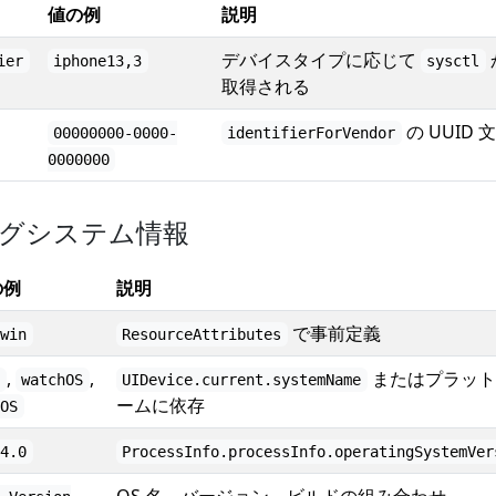
値の例
説明
デバイスタイプに応じて
ier
iphone13,3
sysctl
取得される
の UUID 
00000000-0000-
identifierForVendor
0000000
グシステム情報
の例
説明
で事前定義
rwin
ResourceAttributes
,
,
またはプラット
S
watchOS
UIDevice.current.systemName
ームに依存
cOS
.4.0
ProcessInfo.processInfo.operatingSystemVer