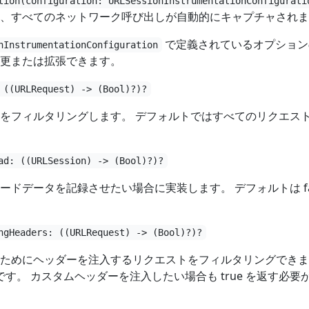
tion(configuration: URLSessionInstrumentationConfigurati
、すべてのネットワーク呼び出しが自動的にキャプチャされま
で定義されているオプション
nInstrumentationConfiguration
更または拡張できます。
 ((URLRequest) -> (Bool)?)?
をフィルタリングします。 デフォルトではすべてのリクエス
ad: ((URLSession) -> (Bool)?)?
ードデータを記録させたい場合に実装します。 デフォルトは fal
ngHeaders: ((URLRequest) -> (Bool)?)?
ためにヘッダーを注入するリクエストをフィルタリングできま
e です。 カスタムヘッダーを注入したい場合も true を返す必要