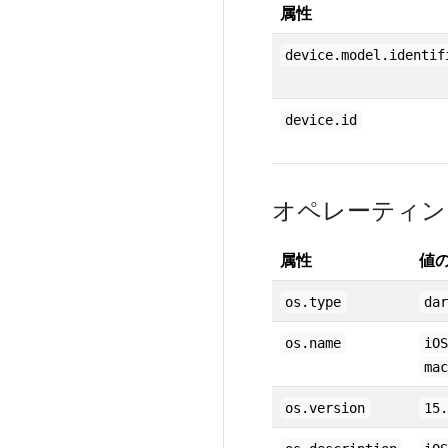
属性
device.model.identif
device.id
オペレーティン
属性
値
os.type
da
os.name
iO
ma
os.version
15