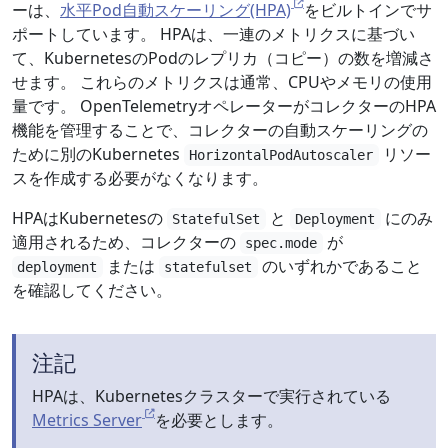
ーは、
水平Pod自動スケーリング(HPA)
をビルトインでサ
ポートしています。 HPAは、一連のメトリクスに基づい
て、KubernetesのPodのレプリカ（コピー）の数を増減さ
せます。 これらのメトリクスは通常、CPUやメモリの使用
量です。 OpenTelemetryオペレーターがコレクターのHPA
機能を管理することで、コレクターの自動スケーリングの
ために別のKubernetes
リソー
HorizontalPodAutoscaler
スを作成する必要がなくなります。
HPAはKubernetesの
と
にのみ
StatefulSet
Deployment
適用されるため、コレクターの
が
spec.mode
または
のいずれかであること
deployment
statefulset
を確認してください。
注記
HPAは、Kubernetesクラスターで実行されている
Metrics Server
を必要とします。