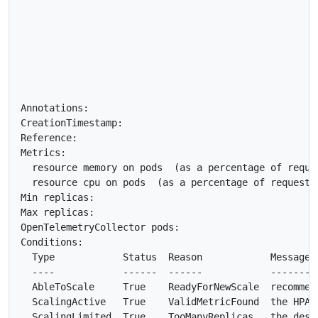
                                                    
                                                    
                                                    
                                                    
                                                    
                                                    
                                                    
Annotations:                                         
CreationTimestamp:                                  
Reference:                                          
Metrics:                                             
  resource memory on pods  (as a percentage of reques
  resource cpu on pods  (as a percentage of request):
Min replicas:                                        
Max replicas:                                        
OpenTelemetryCollector pods:                         
Conditions:

  Type            Status  Reason            Message

  ----            ------  ------            -------

  AbleToScale     True    ReadyForNewScale  recommend
  ScalingActive   True    ValidMetricFound  the HPA 
  ScalingLimited  True    TooManyReplicas   the desi