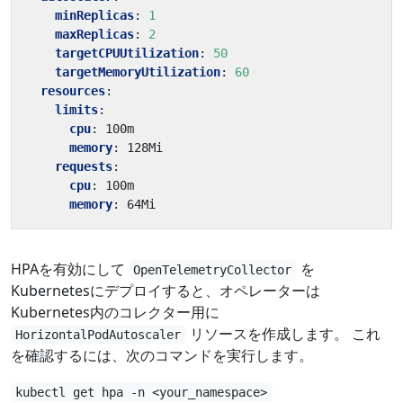
minReplicas
:
1
maxReplicas
:
2
targetCPUUtilization
:
50
targetMemoryUtilization
:
60
resources
:
limits
:
cpu
:
100m
memory
:
128Mi
requests
:
cpu
:
100m
memory
:
64Mi
HPAを有効にして
を
OpenTelemetryCollector
Kubernetesにデプロイすると、オペレーターは
Kubernetes内のコレクター用に
リソースを作成します。 これ
HorizontalPodAutoscaler
を確認するには、次のコマンドを実行します。
kubectl get hpa -n <your_namespace>