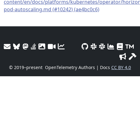
content/en/docs/platforms/kubernetes/operator/horizon
pod-autoscaling.md (#10242) (ae4bc0c6)
© 2019–present
OpenTelemetry Authors | Docs
CC BY 4.0