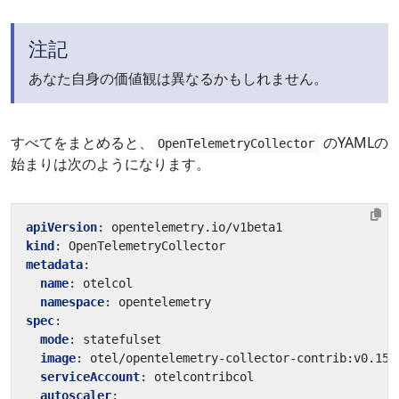
注記
あなた自身の価値観は異なるかもしれません。
すべてをまとめると、
のYAMLの
OpenTelemetryCollector
始まりは次のようになります。
apiVersion
:
opentelemetry.io/v1beta1
kind
:
OpenTelemetryCollector
metadata
:
name
:
otelcol
namespace
:
opentelemetry
spec
:
mode
:
statefulset
image
:
otel/opentelemetry-collector-contrib:v0.158
serviceAccount
:
otelcontribcol
autoscaler
: