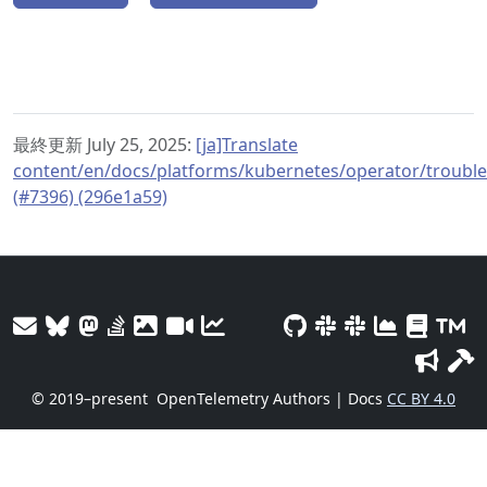
最終更新 July 25, 2025:
[ja]Translate
content/en/docs/platforms/kubernetes/operator/troubl
(#7396) (296e1a59)
© 2019–present
OpenTelemetry Authors | Docs
CC BY 4.0