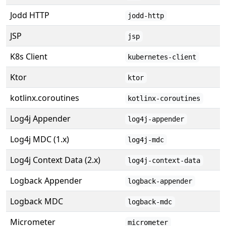
Jodd HTTP
jodd-http
JSP
jsp
K8s Client
kubernetes-client
Ktor
ktor
kotlinx.coroutines
kotlinx-coroutines
Log4j Appender
log4j-appender
Log4j MDC (1.x)
log4j-mdc
Log4j Context Data (2.x)
log4j-context-data
Logback Appender
logback-appender
Logback MDC
logback-mdc
Micrometer
micrometer