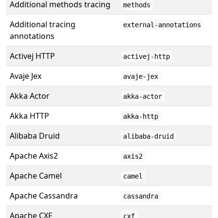
Additional methods tracing
methods
Additional tracing
external-annotations
annotations
Activej HTTP
activej-http
Avaje Jex
avaje-jex
Akka Actor
akka-actor
Akka HTTP
akka-http
Alibaba Druid
alibaba-druid
Apache Axis2
axis2
Apache Camel
camel
Apache Cassandra
cassandra
Apache CXF
cxf