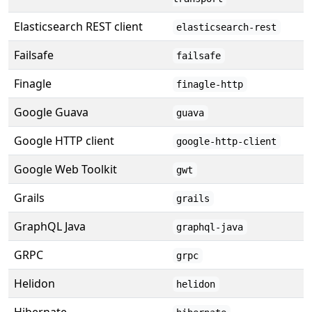
Elasticsearch REST client
elasticsearch-rest
Failsafe
failsafe
Finagle
finagle-http
Google Guava
guava
Google HTTP client
google-http-client
Google Web Toolkit
gwt
Grails
grails
GraphQL Java
graphql-java
GRPC
grpc
Helidon
helidon