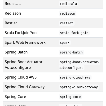
Rediscala
rediscala
Redisson
redisson
Restlet
restlet
Scala ForkJoinPool
scala-fork-join
Spark Web Framework
spark
Spring Batch
spring-batch
Spring Boot Actuator
spring-boot-actuator-
Autoconfigure
autoconfigure
Spring Cloud AWS
spring-cloud-aws
Spring Cloud Gateway
spring-cloud-gateway
Spring Core
spring-core