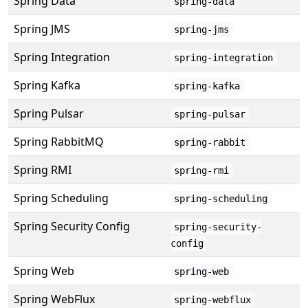
Spring Data
spring-data
Spring JMS
spring-jms
Spring Integration
spring-integration
Spring Kafka
spring-kafka
Spring Pulsar
spring-pulsar
Spring RabbitMQ
spring-rabbit
Spring RMI
spring-rmi
Spring Scheduling
spring-scheduling
Spring Security Config
spring-security-
config
Spring Web
spring-web
Spring WebFlux
spring-webflux