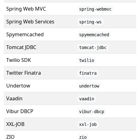
Spring Web MVC
spring-webmvc
Spring Web Services
spring-ws
Spymemcached
spymemcached
Tomcat JDBC
tomcat-jdbc
Twilio SDK
twilio
Twitter Finatra
finatra
Undertow
undertow
Vaadin
vaadin
Vibur DBCP
vibur-dbcp
XXL-JOB
xxl-job
ZIO
zio