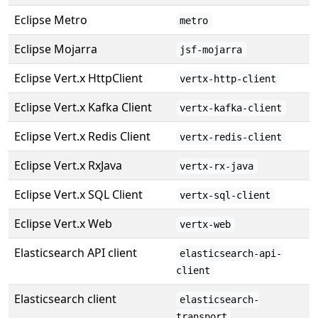
Eclipse Metro
metro
Eclipse Mojarra
jsf-mojarra
Eclipse Vert.x HttpClient
vertx-http-client
Eclipse Vert.x Kafka Client
vertx-kafka-client
Eclipse Vert.x Redis Client
vertx-redis-client
Eclipse Vert.x RxJava
vertx-rx-java
Eclipse Vert.x SQL Client
vertx-sql-client
Eclipse Vert.x Web
vertx-web
Elasticsearch API client
elasticsearch-api-
client
Elasticsearch client
elasticsearch-
transport