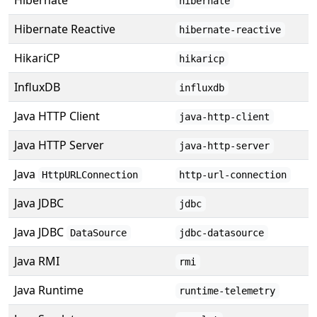
Hibernate
hibernate
Hibernate Reactive
hibernate-reactive
HikariCP
hikaricp
InfluxDB
influxdb
Java HTTP Client
java-http-client
Java HTTP Server
java-http-server
Java
HttpURLConnection
http-url-connection
Java JDBC
jdbc
Java JDBC
DataSource
jdbc-datasource
Java RMI
rmi
Java Runtime
runtime-telemetry