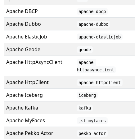
Apache DBCP
apache-dbcp
Apache Dubbo
apache-dubbo
Apache ElasticJob
apache-elasticjob
Apache Geode
geode
Apache HttpAsyncClient
apache-
httpasyncclient
Apache HttpClient
apache-httpclient
Apache Iceberg
iceberg
Apache Kafka
kafka
Apache MyFaces
jsf-myfaces
Apache Pekko Actor
pekko-actor