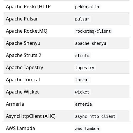
Apache Pekko HTTP
pekko-http
Apache Pulsar
pulsar
Apache RocketMQ
rocketmq-client
Apache Shenyu
apache-shenyu
Apache Struts 2
struts
Apache Tapestry
tapestry
Apache Tomcat
tomcat
Apache Wicket
wicket
Armeria
armeria
AsyncHttpClient (AHC)
async-http-client
AWS Lambda
aws-lambda