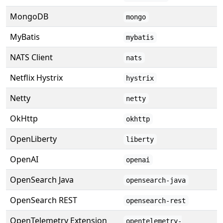
MongoDB
mongo
MyBatis
mybatis
NATS Client
nats
Netflix Hystrix
hystrix
Netty
netty
OkHttp
okhttp
OpenLiberty
liberty
OpenAI
openai
OpenSearch Java
opensearch-java
OpenSearch REST
opensearch-rest
OpenTelemetry Extension
opentelemetry-