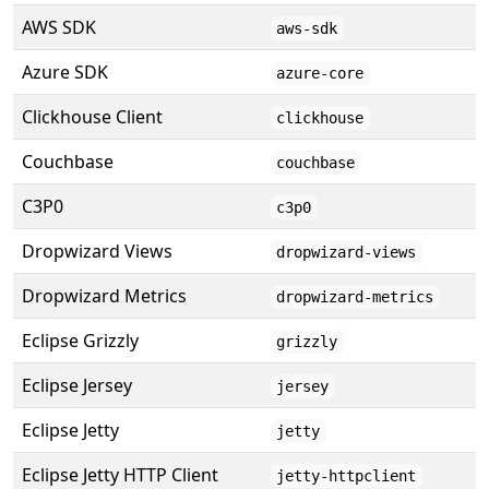
AWS SDK
aws-sdk
Azure SDK
azure-core
Clickhouse Client
clickhouse
Couchbase
couchbase
C3P0
c3p0
Dropwizard Views
dropwizard-views
Dropwizard Metrics
dropwizard-metrics
Eclipse Grizzly
grizzly
Eclipse Jersey
jersey
Eclipse Jetty
jetty
Eclipse Jetty HTTP Client
jetty-httpclient