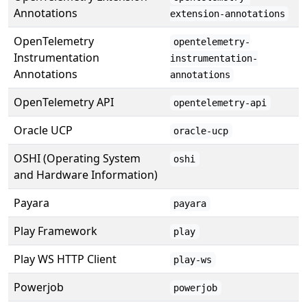
Annotations
extension-annotations
OpenTelemetry
opentelemetry-
Instrumentation
instrumentation-
Annotations
annotations
OpenTelemetry API
opentelemetry-api
Oracle UCP
oracle-ucp
OSHI (Operating System
oshi
and Hardware Information)
Payara
payara
Play Framework
play
Play WS HTTP Client
play-ws
Powerjob
powerjob