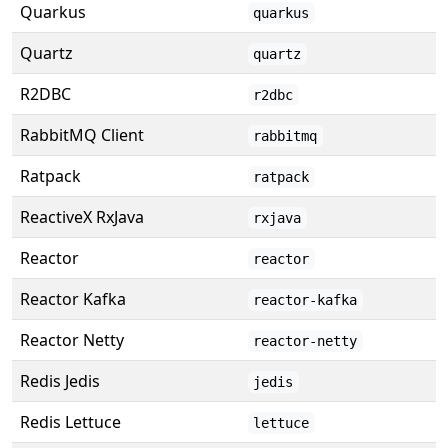
Quarkus
quarkus
Quartz
quartz
R2DBC
r2dbc
RabbitMQ Client
rabbitmq
Ratpack
ratpack
ReactiveX RxJava
rxjava
Reactor
reactor
Reactor Kafka
reactor-kafka
Reactor Netty
reactor-netty
Redis Jedis
jedis
Redis Lettuce
lettuce