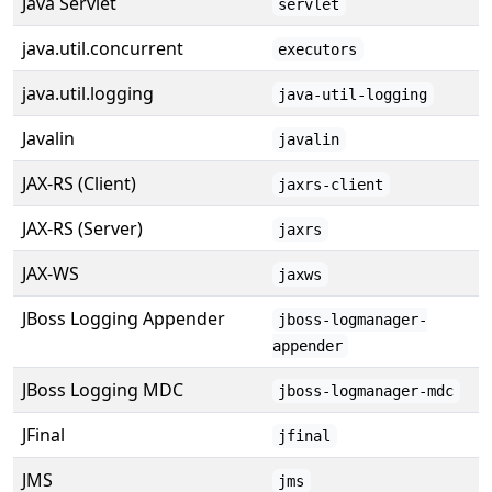
Java Servlet
servlet
java.util.concurrent
executors
java.util.logging
java-util-logging
Javalin
javalin
JAX-RS (Client)
jaxrs-client
JAX-RS (Server)
jaxrs
JAX-WS
jaxws
JBoss Logging Appender
jboss-logmanager-
appender
JBoss Logging MDC
jboss-logmanager-mdc
JFinal
jfinal
JMS
jms