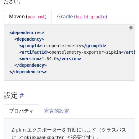
ださい。
Maven (
)
Gradle (
)
pom.xml
build.gradle
<dependencies>
<dependency>
<groupId>
io.opentelemetry
</groupId>
<artifactId>
opentelemetry-exporter-zipkin
</artif
<version>
1.64.0
</version>
</dependency>
</dependencies>
設定
プロパティ
宣言的設定
Zipkin エクスポーターを有効にします（クラスパス
に
が必要です）。
ZipkinSpanExporter