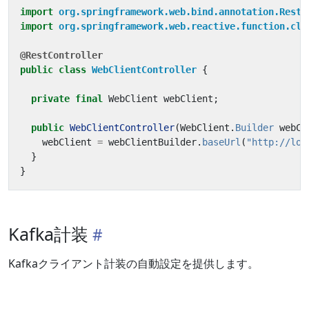
import
org.springframework.web.bind.annotation.RestC
import
org.springframework.web.reactive.function.cli
@RestController
public
class
WebClientController
{
private
final
WebClient
webClient
;
public
WebClientController
(
WebClient
.
Builder
webCl
webClient
=
webClientBuilder
.
baseUrl
(
"http://loc
}
}
Kafka計装
Kafkaクライアント計装の自動設定を提供します。