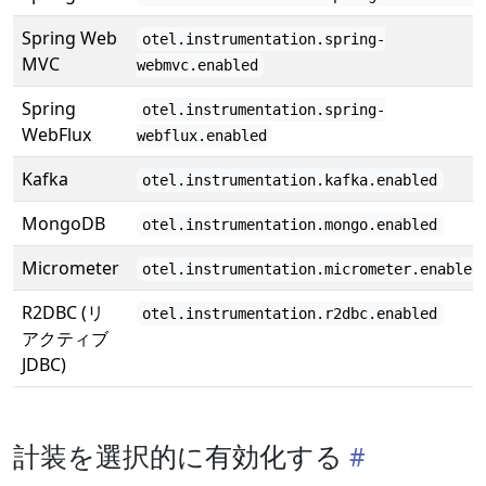
Spring Web
otel.instrumentation.spring-
MVC
webmvc.enabled
Spring
otel.instrumentation.spring-
WebFlux
webflux.enabled
Kafka
otel.instrumentation.kafka.enabled
MongoDB
otel.instrumentation.mongo.enabled
Micrometer
otel.instrumentation.micrometer.enabled
R2DBC (リ
otel.instrumentation.r2dbc.enabled
アクティブ
JDBC)
計装を選択的に有効化する