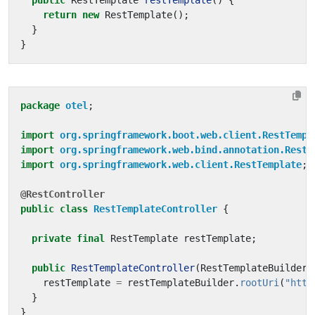
public
RestTemplate
restTemplate
()
{
return
new
RestTemplate
();
}
}
package
otel
;
import
org.springframework.boot.web.client.RestTempl
import
org.springframework.web.bind.annotation.RestC
import
org.springframework.web.client.RestTemplate
;
@RestController
public
class
RestTemplateController
{
private
final
RestTemplate
restTemplate
;
public
RestTemplateController
(
RestTemplateBuilder
restTemplate
=
restTemplateBuilder
.
rootUri
(
"http
}
}