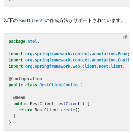
以下の
の作成方法がサポートされています。
RestClient
package
otel
;
import
org.springframework.context.annotation.Bean
;
import
org.springframework.context.annotation.Config
import
org.springframework.web.client.RestClient
;
@Configuration
public
class
RestClientConfig
{
@Bean
public
RestClient
restClient
()
{
return
RestClient
.
create
();
}
}