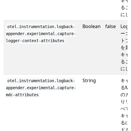
キャ
るこ
にし
Boolean
false
Log
otel.instrumentation.logback-
ーコ
appender.experimental.capture-
トプ
logger-context-attributes
を属
キャ
るこ
にし
String
キャ
otel.instrumentation.logback-
るM
appender.experimental.capture-
のカ
mdc-attributes
りリ
べて
キャ
るに
ドカ