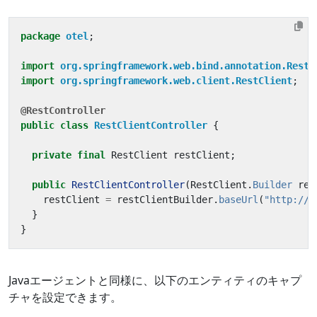
package
otel
;
import
org.springframework.web.bind.annotation.RestC
import
org.springframework.web.client.RestClient
;
@RestController
public
class
RestClientController
{
private
final
RestClient
restClient
;
public
RestClientController
(
RestClient
.
Builder
res
restClient
=
restClientBuilder
.
baseUrl
(
"http://l
}
}
Javaエージェントと同様に、以下のエンティティのキャプ
チャを設定できます。