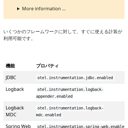
More information ...
いくつかのフレームワークに対して、すぐに使える計装が
利用可能です。
機能
プロパティ
JDBC
otel.instrumentation.jdbc.enabled
Logback
otel.instrumentation.logback-
appender.enabled
Logback
otel.instrumentation.logback-
MDC
mdc.enabled
Spring Web
otel.instrumentation.spring-web.enabled