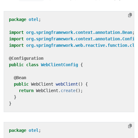
package
otel
;
import
org.springframework.context.annotation.Bean
;
import
org.springframework.context.annotation.Config
import
org.springframework.web.reactive.function.cli
@Configuration
public
class
WebClientConfig
{
@Bean
public
WebClient
webClient
()
{
return
WebClient
.
create
();
}
}
package
otel
;