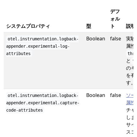
デフ
ォル
システムプロパティ
型
ト
説明
Boolean
false
実験
otel.instrumentation.logback-
属性
appender.experimental-log-
attributes
thr
と
t
のキ
を有
す。
Boolean
false
ソー
otel.instrumentation.logback-
属性
appender.experimental.capture-
チャ
code-attributes
しま
サイ
スコ