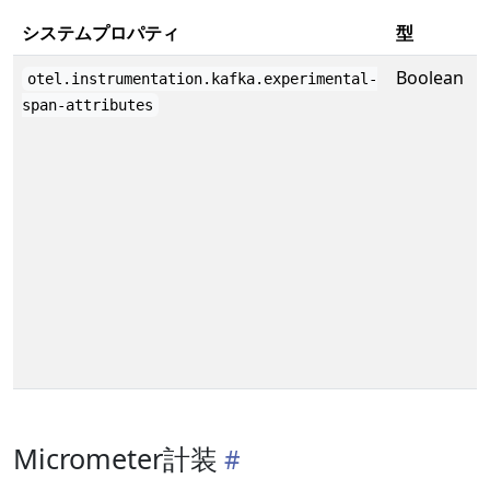
システムプロパティ
型
Boolean
f
otel.instrumentation.kafka.experimental-
span-attributes
Micrometer計装