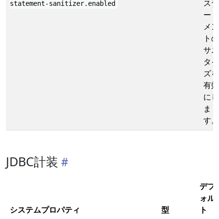
ステ
statement-sanitizer.enabled
ート
メン
トの
サニ
タイ
ズを
有効
にし
ま
す。
JDBC計装
デフ
ォル
システムプロパティ
型
ト