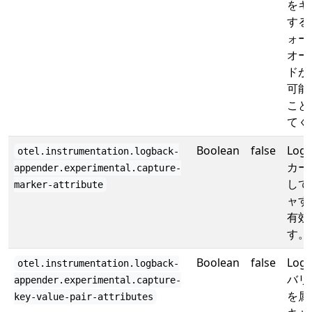
をキ
する
ォー
オー
ドが
可能
こと
てく
Boolean
false
Log
otel.instrumentation.logback-
カー
appender.experimental.capture-
して
marker-attribute
ャす
有効
す。
Boolean
false
Log
otel.instrumentation.logback-
バリ
appender.experimental.capture-
を属
key-value-pair-attributes