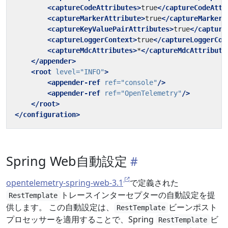
<captureCodeAttributes>
true
</captureCodeAttr
<captureMarkerAttribute>
true
</captureMarkerA
<captureKeyValuePairAttributes>
true
</capture
<captureLoggerContext>
true
</captureLoggerCon
<captureMdcAttributes>
*
</captureMdcAttribute
</appender>
<root
level=
"INFO"
>
<appender-ref
ref=
"console"
/>
<appender-ref
ref=
"OpenTelemetry"
/>
</root>
</configuration>
Spring Web自動設定
opentelemetry-spring-web-3.1
で定義された
トレースインターセプターの自動設定を提
RestTemplate
供します。 この自動設定は、
ビーンポスト
RestTemplate
プロセッサーを適用することで、Spring
ビ
RestTemplate