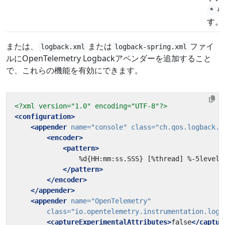
を
*
す。
または、
または
ファイ
logback.xml
logback-spring.xml
ルにOpenTelemetry Logbackアペンダーを追加すること
で、これらの機能を有効にできます。
<?xml version="1.0" encoding="UTF-8"?>
<configuration>
<appender
name=
"console"
class=
"ch.qos.logback.c
<encoder>
<pattern>
</pattern>
</encoder>
</appender>
<appender
name=
"OpenTelemetry"
class=
"io.opentelemetry.instrumentation.logb
<captureExperimentalAttributes>
false
</captur