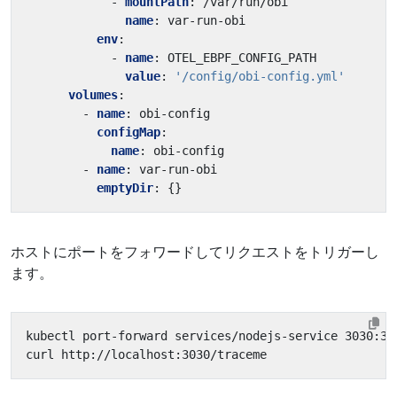
- 
mountPath
:
/var/run/obi
name
:
var-run-obi
env
:
- 
name
:
OTEL_EBPF_CONFIG_PATH
value
:
'/config/obi-config.yml'
volumes
:
- 
name
:
obi-config
configMap
:
name
:
obi-config
- 
name
:
var-run-obi
emptyDir
:
{}
ホストにポートをフォワードしてリクエストをトリガーし
ます。
kubectl port-forward services/nodejs-service 3030:30