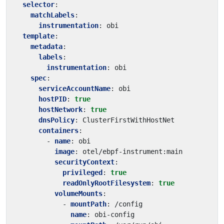
selector
:
matchLabels
:
instrumentation
:
obi
template
:
metadata
:
labels
:
instrumentation
:
obi
spec
:
serviceAccountName
:
obi
hostPID
:
true
hostNetwork
:
true
dnsPolicy
:
ClusterFirstWithHostNet
containers
:
- 
name
:
obi
image
:
otel/ebpf-instrument:main
securityContext
:
privileged
:
true
readOnlyRootFilesystem
:
true
volumeMounts
:
- 
mountPath
:
/config
name
:
obi-config