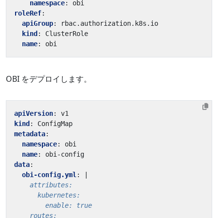
namespace
:
obi
roleRef
:
apiGroup
:
rbac.authorization.k8s.io
kind
:
ClusterRole
name
:
obi
OBI をデプロイします。
apiVersion
:
v1
kind
:
ConfigMap
metadata
:
namespace
:
obi
name
:
obi-config
data
:
obi-config.yml
:
|