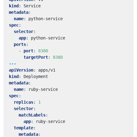
kind
:
Service
metadata
:
name
:
python-service
spec
:
selector
:
app
:
python-service
ports
:
- 
port
:
8380
targetPort
:
8380
---
apiVersion
:
apps/v1
kind
:
Deployment
metadata
:
name
:
ruby-service
spec
:
replicas
:
1
selector
:
matchLabels
:
app
:
ruby-service
template
:
metadata
: