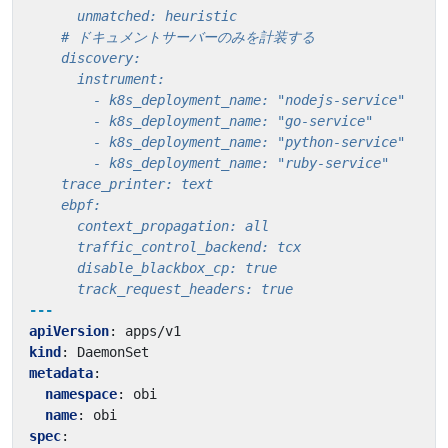
      track_request_headers: true
---
apiVersion
:
apps/v1
kind
:
DaemonSet
metadata
:
namespace
:
obi
name
:
obi
spec
: