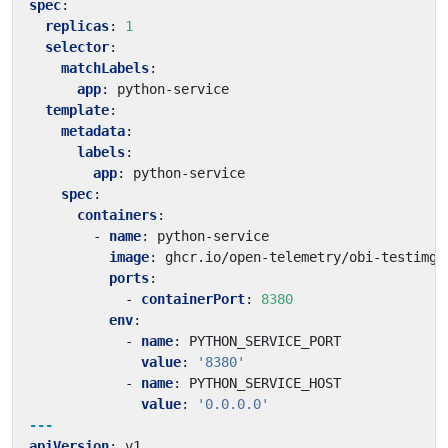
spec
:
replicas
:
1
selector
:
matchLabels
:
app
:
python-service
template
:
metadata
:
labels
:
app
:
python-service
spec
:
containers
:
- 
name
:
python-service
image
:
ghcr.io/open-telemetry/obi-testimg:
ports
:
- 
containerPort
:
8380
env
:
- 
name
:
PYTHON_SERVICE_PORT
value
:
'8380'
- 
name
:
PYTHON_SERVICE_HOST
value
:
'0.0.0.0'
---
apiVersion
:
v1