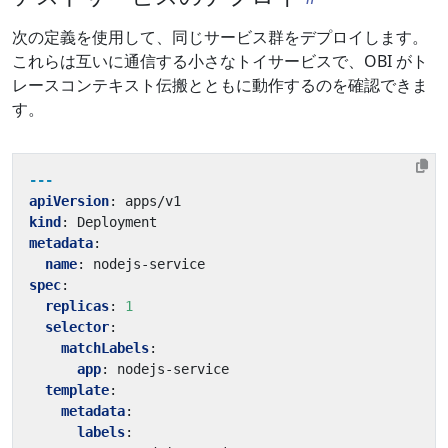
次の定義を使用して、同じサービス群をデプロイします。
これらは互いに通信する小さなトイサービスで、OBI がト
レースコンテキスト伝搬とともに動作するのを確認できま
す。
---
apiVersion
:
apps/v1
kind
:
Deployment
metadata
:
name
:
nodejs-service
spec
:
replicas
:
1
selector
:
matchLabels
:
app
:
nodejs-service
template
:
metadata
:
labels
: