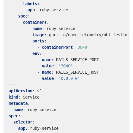
labels
:
app
:
ruby-service
spec
:
containers
:
- 
name
:
ruby-service
image
:
ghcr.io/open-telemetry/obi-testimg:
ports
:
- 
containerPort
:
3040
env
:
- 
name
:
RAILS_SERVICE_PORT
value
:
'3040'
- 
name
:
RAILS_SERVICE_HOST
value
:
'0.0.0.0'
---
apiVersion
:
v1
kind
:
Service
metadata
:
name
:
ruby-service
spec
:
selector
:
app
:
ruby-service