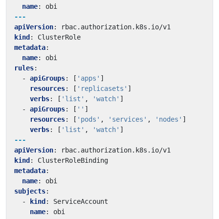
name
:
obi
---
apiVersion
:
rbac.authorization.k8s.io/v1
kind
:
ClusterRole
metadata
:
name
:
obi
rules
:
- 
apiGroups
:
[
'apps'
]
resources
:
[
'replicasets'
]
verbs
:
[
'list'
,
'watch'
]
- 
apiGroups
:
[
''
]
resources
:
[
'pods'
,
'services'
,
'nodes'
]
verbs
:
[
'list'
,
'watch'
]
---
apiVersion
:
rbac.authorization.k8s.io/v1
kind
:
ClusterRoleBinding
metadata
:
name
:
obi
subjects
:
- 
kind
:
ServiceAccount
name
:
obi