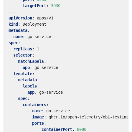
targetPort
:
3030
---
apiVersion
:
apps/v1
kind
:
Deployment
metadata
:
name
:
go-service
spec
:
replicas
:
1
selector
:
matchLabels
:
app
:
go-service
template
:
metadata
:
labels
:
app
:
go-service
spec
:
containers
:
- 
name
:
go-service
image
:
ghcr.io/open-telemetry/obi-testimg:
ports
:
- 
containerPort
:
8080