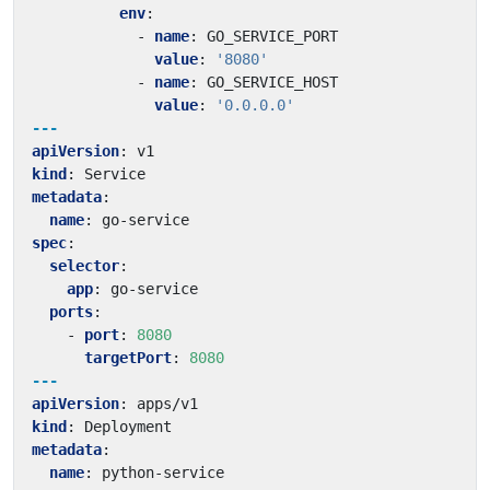
env
:
- 
name
:
GO_SERVICE_PORT
value
:
'8080'
- 
name
:
GO_SERVICE_HOST
value
:
'0.0.0.0'
---
apiVersion
:
v1
kind
:
Service
metadata
:
name
:
go-service
spec
:
selector
:
app
:
go-service
ports
:
- 
port
:
8080
targetPort
:
8080
---
apiVersion
:
apps/v1
kind
:
Deployment
metadata
:
name
:
python-service