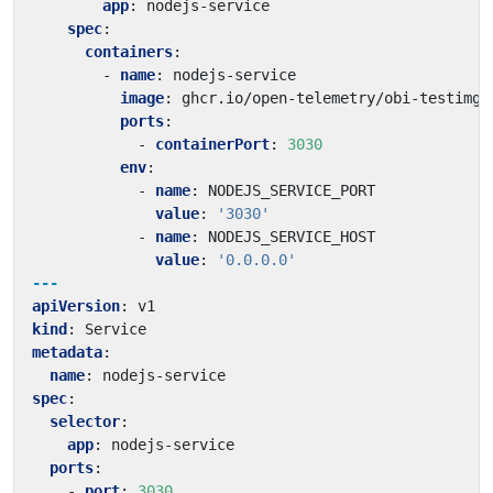
app
:
nodejs-service
spec
:
containers
:
- 
name
:
nodejs-service
image
:
ghcr.io/open-telemetry/obi-testimg:
ports
:
- 
containerPort
:
3030
env
:
- 
name
:
NODEJS_SERVICE_PORT
value
:
'3030'
- 
name
:
NODEJS_SERVICE_HOST
value
:
'0.0.0.0'
---
apiVersion
:
v1
kind
:
Service
metadata
:
name
:
nodejs-service
spec
:
selector
:
app
:
nodejs-service
ports
:
- 
port
:
3030