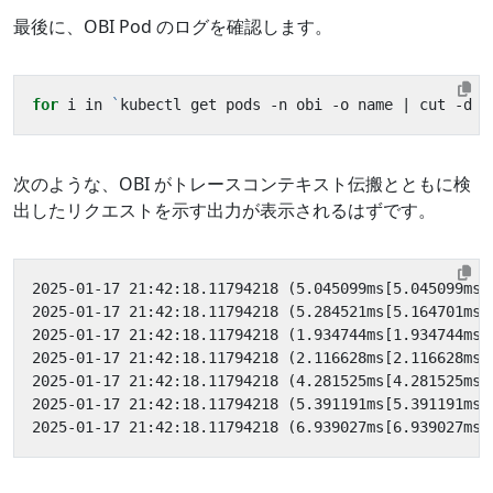
最後に、OBI Pod のログを確認します。
for
 i in 
`
kubectl get pods -n obi -o name 
|
 cut -d 
'
次のような、OBI がトレースコンテキスト伝搬とともに検
出したリクエストを示す出力が表示されるはずです。