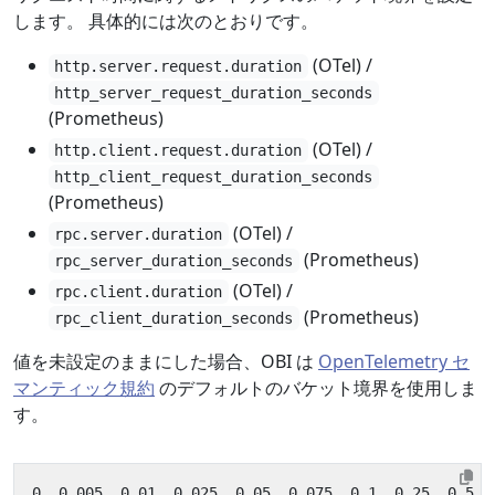
します。 具体的には次のとおりです。
(OTel) /
http.server.request.duration
http_server_request_duration_seconds
(Prometheus)
(OTel) /
http.client.request.duration
http_client_request_duration_seconds
(Prometheus)
(OTel) /
rpc.server.duration
(Prometheus)
rpc_server_duration_seconds
(OTel) /
rpc.client.duration
(Prometheus)
rpc_client_duration_seconds
値を未設定のままにした場合、OBI は
OpenTelemetry セ
マンティック規約
のデフォルトのバケット境界を使用しま
す。