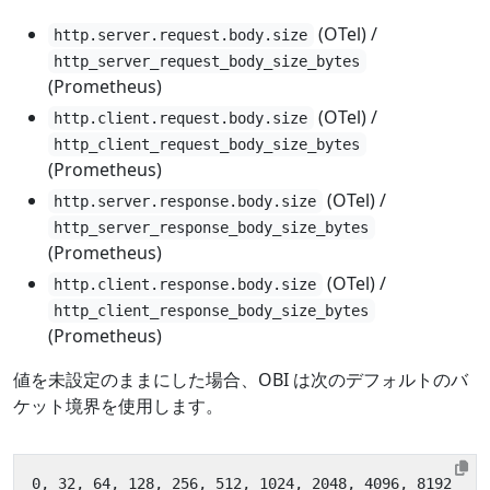
(OTel) /
http.server.request.body.size
http_server_request_body_size_bytes
(Prometheus)
(OTel) /
http.client.request.body.size
http_client_request_body_size_bytes
(Prometheus)
(OTel) /
http.server.response.body.size
http_server_response_body_size_bytes
(Prometheus)
(OTel) /
http.client.response.body.size
http_client_response_body_size_bytes
(Prometheus)
値を未設定のままにした場合、OBI は次のデフォルトのバ
ケット境界を使用します。