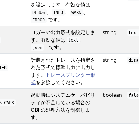
を設定します。有効な値は
、
、
、
DEBUG
INFO
WARN
です。
ERROR
ロガーの出力形式を設定しま
string
text
す。有効な値は
、
text
です。
json
計装されたトレースを指定さ
string
disa
れた形式で標準出力に出力し
TER
ます。
トレースプリンター形
式
を参照してください。
起動時にシステムケーパビリ
boolean
fals
ティが不足している場合の
S_CAPS
OBI の処理方法を制御しま
す。