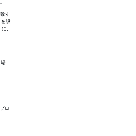
。
一致す
を設
りに、
た場
プロ