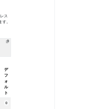
 レス
ます。
デ
フ
ォ
ル
ト
0