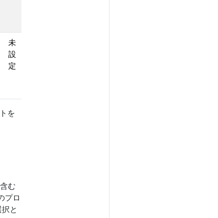
g
未
設
定
トを
含む
つのプロ
選択と