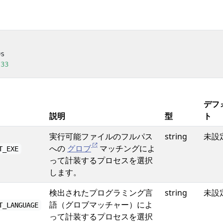
0s
33
デフ
説明
型
ト
実行可能ファイルのフルパス
string
未設
への
グロブ
マッチングによ
T_EXE
って計装するプロセスを選択
します。
検出されたプログラミング言
string
未設
語（グロブマッチャー）によ
T_LANGUAGE
って計装するプロセスを選択