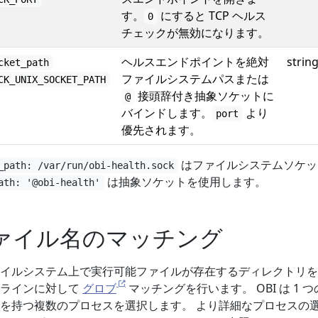
す。
にすると TCP ヘルス
0
チェックが無効になります。
ヘルスエンドポイントを絶対
strin
cket_path
ファイルシステムパスまたは
CK_UNIX_SOCKET_PATH
接頭辞付き抽象ソケットに
@
バインドします。
より
port
優先されます。
はファイルシステムソケッ
_path: /var/run/obi-health.sock
は抽象ソケットを使用します。
ath: '@obi-health'
ァイル名のマッチング
イルシステム上で実行可能ファイルが存在するディレクトリを
ドラインに対して
グロブ
マッチングを行います。 OBI は 1 
を持つ複数のプロセスを選択します。 より詳細なプロセスの