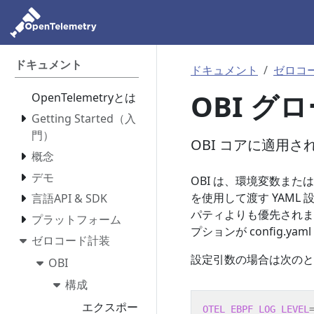
ドキュメント
ドキュメント
ゼロコ
OBI 
OpenTelemetryとは
Getting Started（入
門）
OBI コアに適用
概念
デモ
OBI は、環境変数ま
を使用して渡す YAM
言語API & SDK
パティよりも優先されま
プラットフォーム
プションが config.yam
ゼロコード計装
設定引数の場合は次のと
OBI
構成
エクスポー
OTEL_EBPF_LOG_LEVEL