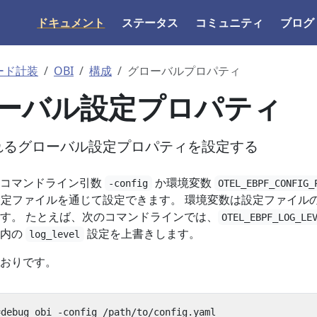
ドキュメント
ステータス
コミュニティ
ブログ
ード計装
OBI
構成
グローバルプロパティ
グローバル設定プロパティ
されるグローバル設定プロパティを設定する
たはコマンドライン引数
か環境変数
-config
OTEL_EBPF_CONFIG_
L 設定ファイルを通じて設定できます。 環境変数は設定ファイル
す。 たとえば、次のコマンドラインでは、
OTEL_EBPF_LOG_LE
l 内の
設定を上書きします。
log_level
おりです。
=