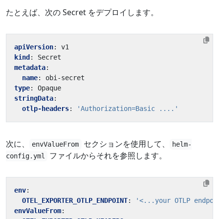
たとえば、次の Secret をデプロイします。
apiVersion
:
v1
kind
:
Secret
metadata
:
name
:
obi-secret
type
:
Opaque
stringData
:
otlp-headers
:
'Authorization=Basic ....'
次に、
セクションを使用して、
envValueFrom
helm-
ファイルからそれを参照します。
config.yml
env
:
OTEL_EXPORTER_OTLP_ENDPOINT
:
'<...your OTLP endpoi
envValueFrom
: