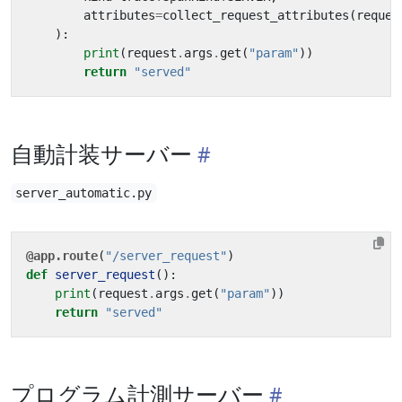
attributes
=
collect_request_attributes
(
reques
):
print
(
request
.
args
.
get
(
"param"
))
return
"served"
自動計装サーバー
server_automatic.py
@app.route
(
"/server_request"
)
def
server_request
():
print
(
request
.
args
.
get
(
"param"
))
return
"served"
プログラム計測サーバー