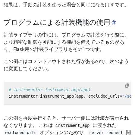
結果は、手動の計装を使った場合と同じになるはずです。
プログラムによる計装機能の使用
計装ライブラリの中には、プログラムで計装を行う際に、
より精密な制御を可能にする機能を備えているものがあ
り、Flask用の計装ライブラリもその1つです。
この例にはコメントアウトされた行があるので、次のよう
に変更してください。
# instrumentor.instrument_app(app)
instrumentor
.
instrument_app
(
app
,
excluded_urls
=
"/ser
この例を再度実行すると、サーバー側には計装が表示され
なくなります。 これは
に渡された
instrument_app
オプションのためで、
関
excluded_urls
server_request