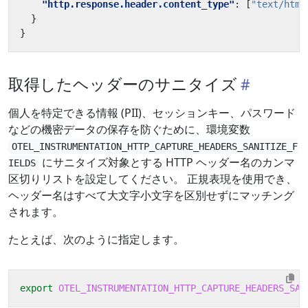
"http.response.header.content_type"
:
[
"text/html
}
}
取得したヘッダーのサニタイズ
個人を特定できる情報 (PII)、セッションキー、パスワード
などの機密データの保存を防ぐために、環境変数
OTEL_INSTRUMENTATION_HTTP_CAPTURE_HEADERS_SANITIZE_F
にサニタイズ対象とする HTTP ヘッダー名のカンマ
IELDS
区切りリストを設定してください。 正規表現を使用でき、
ヘッダー名はすべて大文字小文字を区別せずにマッチング
されます。
たとえば、次のように指定します。
export
OTEL_INSTRUMENTATION_HTTP_CAPTURE_HEADERS_SAN