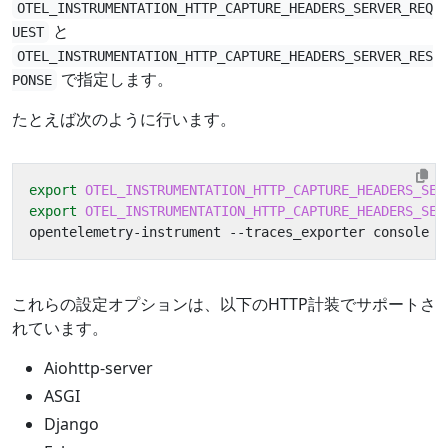
OTEL_INSTRUMENTATION_HTTP_CAPTURE_HEADERS_SERVER_REQ
と
UEST
OTEL_INSTRUMENTATION_HTTP_CAPTURE_HEADERS_SERVER_RES
で指定します。
PONSE
たとえば次のように行います。
export
OTEL_INSTRUMENTATION_HTTP_CAPTURE_HEADERS_SER
export
OTEL_INSTRUMENTATION_HTTP_CAPTURE_HEADERS_SER
これらの設定オプションは、以下のHTTP計装でサポートさ
れています。
Aiohttp-server
ASGI
Django