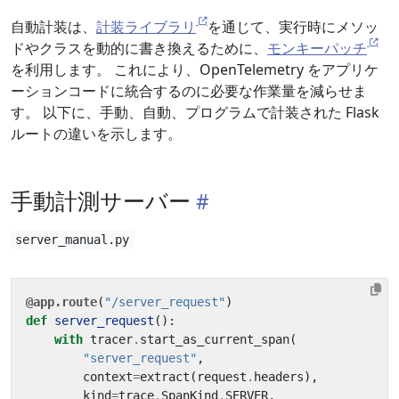
自動計装は、
計装ライブラリ
を通じて、実行時にメソッ
ドやクラスを動的に書き換えるために、
モンキーパッチ
を利用します。 これにより、OpenTelemetry をアプリケ
ーションコードに統合するのに必要な作業量を減らせま
す。 以下に、手動、自動、プログラムで計装された Flask
ルートの違いを示します。
手動計測サーバー
server_manual.py
@app.route
(
"/server_request"
)
def
server_request
():
with
tracer
.
start_as_current_span
(
"server_request"
,
context
=
extract
(
request
.
headers
),
kind
=
trace
.
SpanKind
.
SERVER
,