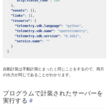
"http.status_code"
:
200
},
"events"
:
[],
"links"
:
[],
"resource"
:
{
"telemetry.sdk.language"
:
"python"
,
"telemetry.sdk.name"
:
"opentelemetry"
,
"telemetry.sdk.version"
:
"0.16b1"
,
"service.name"
:
""
}
}
自動計装は手動計測とまったく同じことをするので、両方
の出力が同じであることがわかります。
プログラムで計装されたサーバーを
実行する