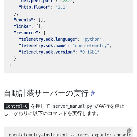
"net.peer.port"
:
52872
,
"http.flavor"
:
"1.1"
},
"events"
:
[],
"links"
:
[],
"resource"
:
{
"telemetry.sdk.language"
:
"python"
,
"telemetry.sdk.name"
:
"opentelemetry"
,
"telemetry.sdk.version"
:
"0.16b1"
}
}
自動計装サーバーの実行
を押して
の実行を停止
Control+C
server_manual.py
し、かわりに以下のコマンドを実行します。