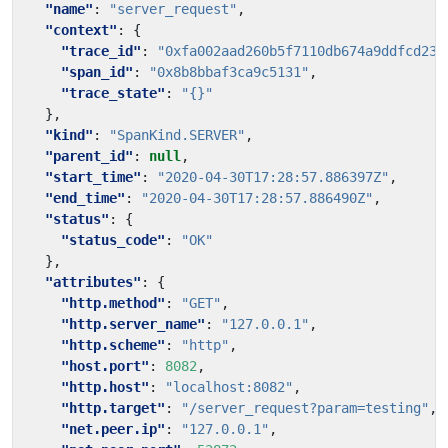
"name"
:
"server_request"
,
"context"
:
{
"trace_id"
:
"0xfa002aad260b5f7110db674a9ddfcd23"
"span_id"
:
"0x8b8bbaf3ca9c5131"
,
"trace_state"
:
"{}"
},
"kind"
:
"SpanKind.SERVER"
,
"parent_id"
:
null
,
"start_time"
:
"2020-04-30T17:28:57.886397Z"
,
"end_time"
:
"2020-04-30T17:28:57.886490Z"
,
"status"
:
{
"status_code"
:
"OK"
},
"attributes"
:
{
"http.method"
:
"GET"
,
"http.server_name"
:
"127.0.0.1"
,
"http.scheme"
:
"http"
,
"host.port"
:
8082
,
"http.host"
:
"localhost:8082"
,
"http.target"
:
"/server_request?param=testing"
,
"net.peer.ip"
:
"127.0.0.1"
,