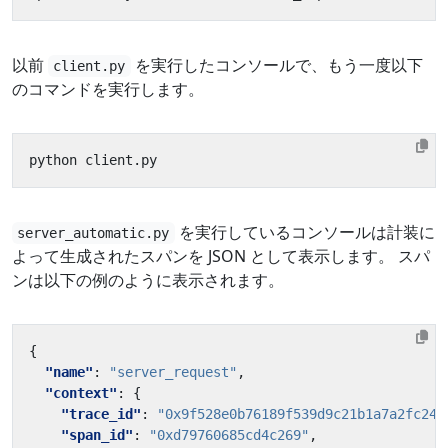
以前
を実行したコンソールで、もう一度以下
client.py
のコマンドを実行します。
を実行しているコンソールは計装に
server_automatic.py
よって生成されたスパンを JSON として表示します。 スパ
ンは以下の例のように表示されます。
{
"name"
:
"server_request"
,
"context"
:
{
"trace_id"
:
"0x9f528e0b76189f539d9c21b1a7a2fc24"
"span_id"
:
"0xd79760685cd4c269"
,