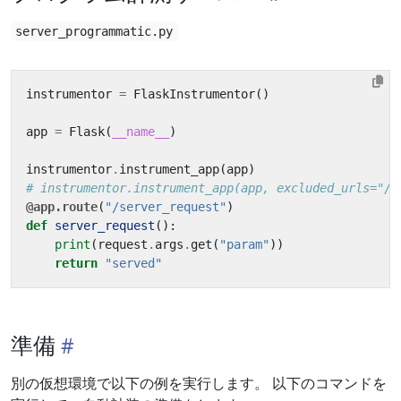
server_programmatic.py
instrumentor
=
FlaskInstrumentor
()
app
=
Flask
(
__name__
)
instrumentor
.
instrument_app
(
app
)
# instrumentor.instrument_app(app, excluded_urls="/s
@app.route
(
"/server_request"
)
def
server_request
():
print
(
request
.
args
.
get
(
"param"
))
return
"served"
準備
別の仮想環境で以下の例を実行します。 以下のコマンドを