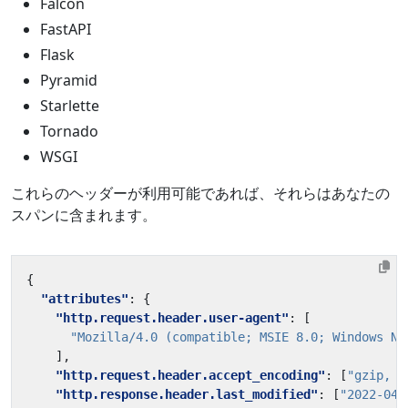
Falcon
FastAPI
Flask
Pyramid
Starlette
Tornado
WSGI
これらのヘッダーが利用可能であれば、それらはあなたの
スパンに含まれます。
{
"attributes"
:
{
"http.request.header.user-agent"
:
[
"Mozilla/4.0 (compatible; MSIE 8.0; Windows NT
],
"http.request.header.accept_encoding"
:
[
"gzip, d
"http.response.header.last_modified"
:
[
"2022-04-