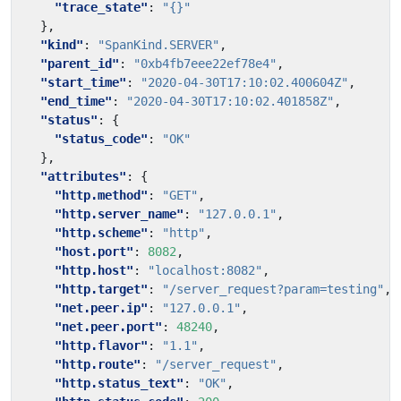
"trace_state"
:
"{}"
},
"kind"
:
"SpanKind.SERVER"
,
"parent_id"
:
"0xb4fb7eee22ef78e4"
,
"start_time"
:
"2020-04-30T17:10:02.400604Z"
,
"end_time"
:
"2020-04-30T17:10:02.401858Z"
,
"status"
:
{
"status_code"
:
"OK"
},
"attributes"
:
{
"http.method"
:
"GET"
,
"http.server_name"
:
"127.0.0.1"
,
"http.scheme"
:
"http"
,
"host.port"
:
8082
,
"http.host"
:
"localhost:8082"
,
"http.target"
:
"/server_request?param=testing"
,
"net.peer.ip"
:
"127.0.0.1"
,
"net.peer.port"
:
48240
,
"http.flavor"
:
"1.1"
,
"http.route"
:
"/server_request"
,
"http.status_text"
:
"OK"
,