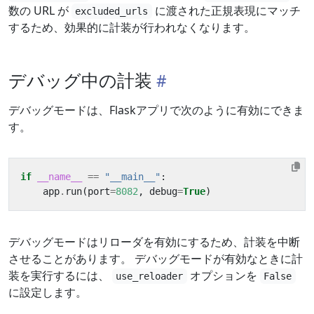
数の URL が
に渡された正規表現にマッチ
excluded_urls
するため、効果的に計装が行われなくなります。
デバッグ中の計装
デバッグモードは、Flaskアプリで次のように有効にできま
す。
if
__name__
==
"__main__"
:
app
.
run
(
port
=
8082
,
debug
=
True
)
デバッグモードはリローダを有効にするため、計装を中断
させることがあります。 デバッグモードが有効なときに計
装を実行するには、
オプションを
use_reloader
False
に設定します。