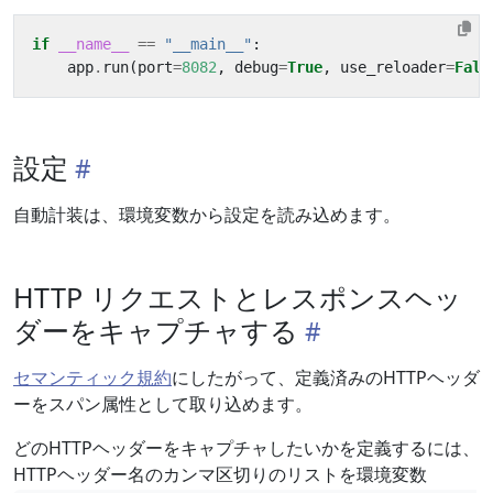
if
__name__
==
"__main__"
:
app
.
run
(
port
=
8082
,
debug
=
True
,
use_reloader
=
Fals
設定
自動計装は、環境変数から設定を読み込めます。
HTTP リクエストとレスポンスヘッ
ダーをキャプチャする
セマンティック規約
にしたがって、定義済みのHTTPヘッダ
ーをスパン属性として取り込めます。
どのHTTPヘッダーをキャプチャしたいかを定義するには、
HTTPヘッダー名のカンマ区切りのリストを環境変数