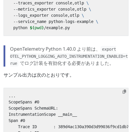
  --traces_exporter console,otlp 
  --metrics_exporter console,otlp 
  --logs_exporter console,otlp 
  --service_name python-logs-example 
  python 
$(
pwd
)
OpenTelemetry Python 1.40.0 より前は、
export
OTEL_PYTHON_LOGGING_AUTO_INSTRUMENTATION_ENABLED=t
でログ計装を有効化する必要がありました。
rue
サンプル出力は次のとおりです。