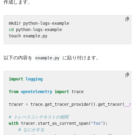
作成します。
cd
以下の内容を
に貼り付けます。
example.py
import
logging
from
opentelemetry
import
trace
tracer
=
trace
.
get_tracer_provider
()
.
get_tracer
(
__na
# トレースコンテキストの相関
with
tracer
.
start_as_current_span
(
"foo"
):
# なにかする