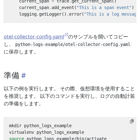
current_span
=
trace
.
get_current_span
()
current_span
.
add_event
(
"This is a span event"
)
logging
.
getLogger
()
.
error
(
"This is a log message
otel-collector-config.yaml
のサンプルを開いてコピー
し、
python-logs-example/otel-collector-config.yaml
に保存します。
準備
以下の例を実行します。 その際、仮想環境を使用すること
を推奨します。 以下のコマンドを実行し、ログの自動計装
の準備をします。
source