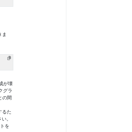
きま
成が壊
クグラ
との間
するた
さい。
トを