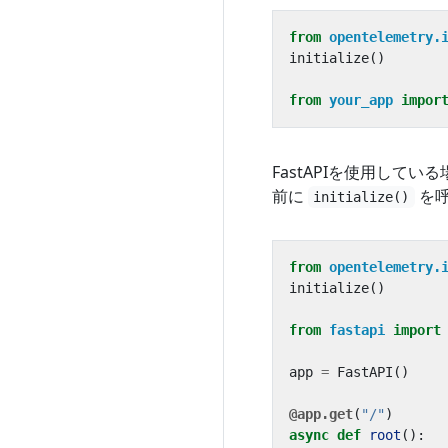
from
opentelemetry.
initialize
()
from
your_app
impor
FastAPIを使用して
前に
を呼
initialize()
from
opentelemetry.
initialize
()
from
fastapi
import
app
=
FastAPI
()
@app.get
(
"/"
)
async
def
root
():