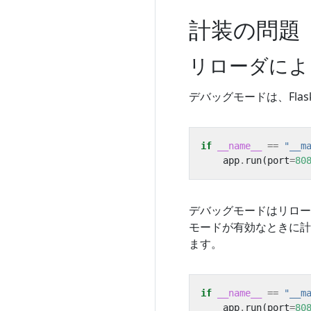
計装の問題
リローダによる
デバッグモードは、Fla
if
__name__
==
"__m
app
.
run
(
port
=
80
デバッグモードはリロー
モードが有効なときに
ます。
if
__name__
==
"__m
app
.
run
(
port
=
80