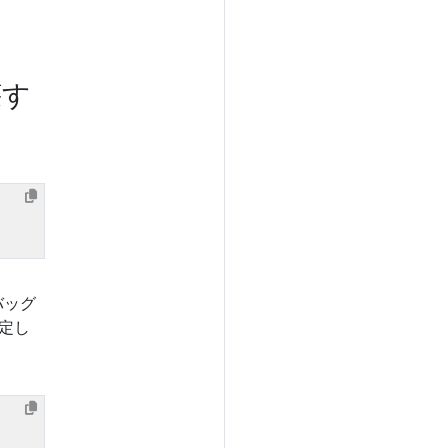
壊す
バッグ
定し