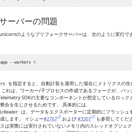
サーバーの問題
unicornのようなプリフォークサーバーは、次のように実行で
:app --workers 
4
を指定すると、自動計装を適用した場合にメトリクスの生
ers
 これは、ワーカー/子プロセスの作成であるフォークが、バッ
Telemetry SDKの主要なコンポーネントが想定しているロック
整合を生じさせるためです。 具体的には、
は、データをエクスポーターに定期的にフラッシュ
icReader
成します。 イシュー
#2767
および
#3307
も参照してくだ
スは実際には実行されていないメモリ内のスレッドオブジェク