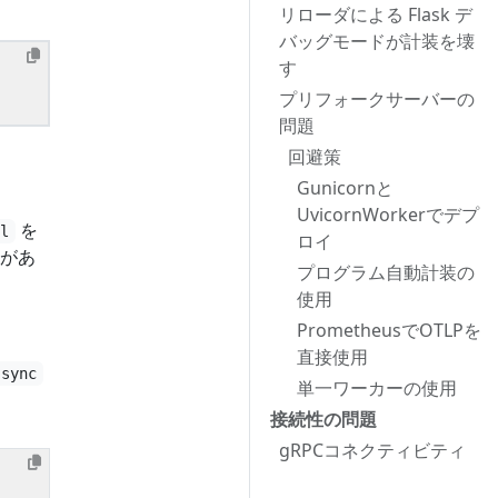
リローダによる Flask デ
バッグモードが計装を壊
す
プリフォークサーバーの
問題
回避策
Gunicornと
UvicornWorkerでデプ
を
ll
ロイ
があ
プログラム自動計装の
使用
。
PrometheusでOTLPを
直接使用
 sync
単一ワーカーの使用
接続性の問題
gRPCコネクティビティ