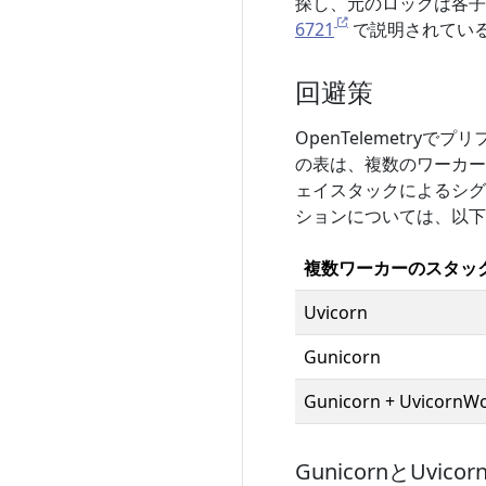
探し、元のロックは各
6721
で説明されてい
回避策
OpenTelemetr
の表は、複数のワーカー
ェイスタックによるシグ
ションについては、以下
複数ワーカーのスタッ
Uvicorn
Gunicorn
Gunicorn + UvicornW
GunicornとUvic