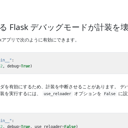
 Flask デバッグモードが計装を
skアプリで次のように有効にできます。
ain__"
:
82
,
debug
=
True
)
ダを有効にするため、計装を中断させることがあります。 デ
計装を実行するには、
オプションを
に設
use_reloader
False
ain__"
:
82
,
debug
=
True
,
use_reloader
=
False
)