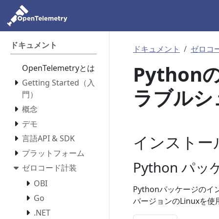
ドキュメント
ドキュメント
ゼロコ
Pytho
OpenTelemetryとは
Getting Started（入
ラブルシ
門）
概念
デモ
インストー
言語API & SDK
プラットフォーム
Python 
ゼロコード計装
OBI
Pythonパッケージの
Go
バージョンのLinux
.NET