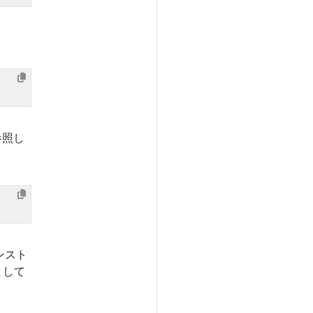
参照し
ンスト
として