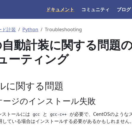
ドキュメント
コミュニティ
ブログ
ード計装
Python
Troubleshooting
nの自動計装に関する問題
ューティング
ルに関する問題
パッケージのインストール失敗
インストールには
と
が必要で、CentOSのような
gcc
gcc-c++
を使用している場合はインストールする必要があるかもしれません