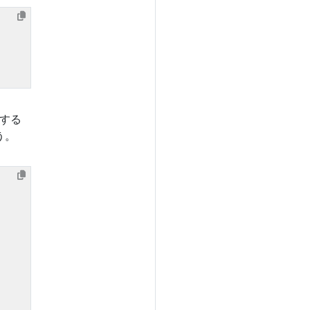
する
う。