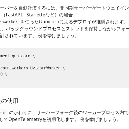
ーバーを自動計装するには、非同期サーバーゲートウェイイン
astAPI、Starletteなど）の場合、
を使ったGunicornによるデプロイが推奨されます。
rnWorker
rクラスは、バックグラウンドプロセスとスレッドを保持しながらフォ
計されています。 例を挙げましょう。
ument gunicorn 
icorn.workers.UvicornWorker 
00 
装の使用
のかわりに、サーバーフォーク後のワーカープロセス内で
ent
してOpenTelemetryを初期化します。 例を挙げましょう。