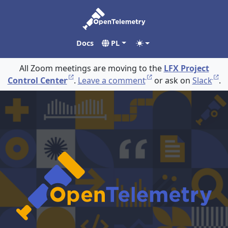
Docs
PL
All Zoom meetings are moving to the
LFX Project
Control Center
.
Leave a comment
or ask on
Slack
.