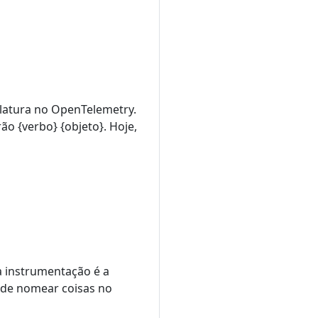
latura no OpenTelemetry.
o {verbo} {objeto}. Hoje,
a instrumentação é a
a de nomear coisas no