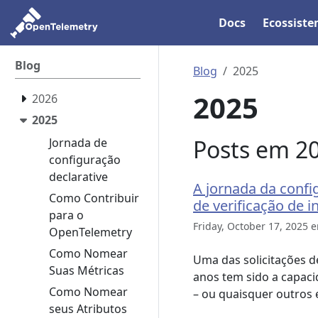
Docs
Ecossist
Blog
Blog
2025
2025
2026
2025
Posts em 2
Jornada de
configuração
declarative
A jornada da confi
Como Contribuir
de verificação de 
para o
Friday, October 17, 2025 
OpenTelemetry
Como Nomear
Uma das solicitações d
Suas Métricas
anos tem sido a capaci
Como Nomear
– ou quaisquer outros
seus Atributos