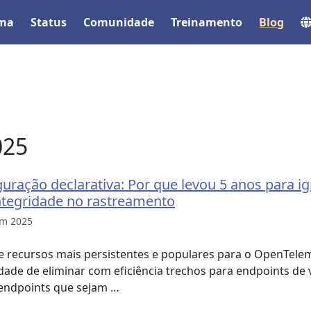
ema
Status
Comunidade
Treinamento
Blog
025
guração declarativa: Por que levou 5 anos para i
integridade no rastreamento
em 2025
e recursos mais persistentes e populares para o OpenTelem
dade de eliminar com eficiência trechos para endpoints de 
 endpoints que sejam …