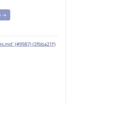
o
→
es.md` (#9987) (2fbba21f)