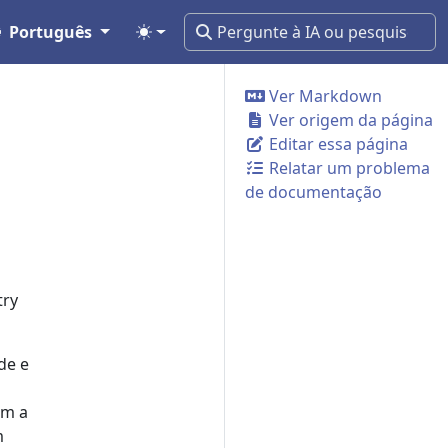
Português
Ver Markdown
Ver origem da página
Editar essa página
Relatar um problema
de documentação
try
de e
am a
m