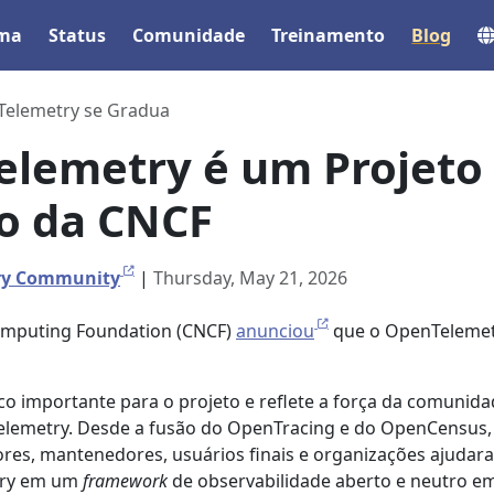
ema
Status
Comunidade
Treinamento
Blog
elemetry se Gradua
lemetry é um Projeto
o da CNCF
ry Community
|
Thursday, May 21, 2026
Computing Foundation (CNCF)
anunciou
que o OpenTeleme
 importante para o projeto e reflete a força da comunida
lemetry. Desde a fusão do OpenTracing e do OpenCensus,
res, mantenedores, usuários finais e organizações ajudar
try em um
framework
de observabilidade aberto e neutro e