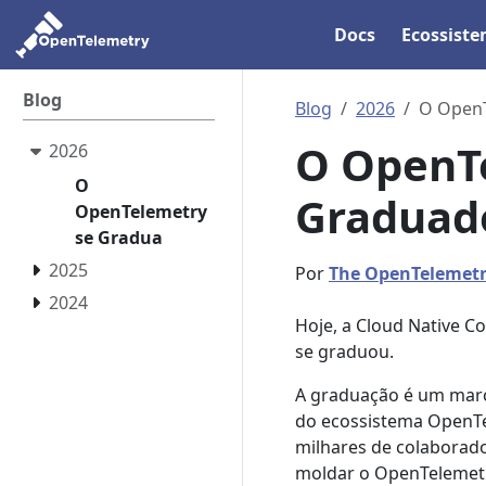
Docs
Ecossist
Blog
Blog
2026
O OpenT
O OpenTe
2026
O
Graduad
OpenTelemetry
se Gradua
2025
Por
The OpenTelemet
2024
Hoje, a Cloud Native 
se graduou.
A graduação é um marco
do ecossistema OpenTe
milhares de colaborado
moldar o OpenTeleme