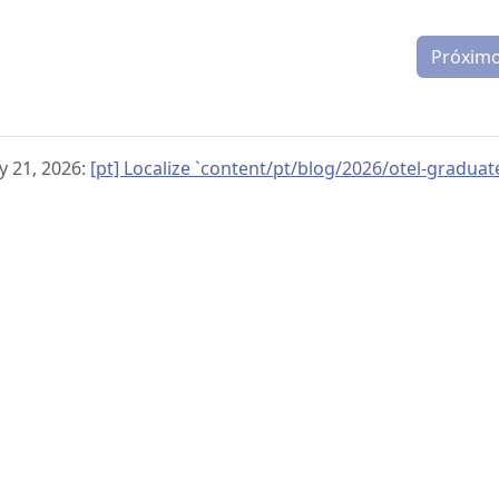
Próxim
y 21, 2026:
[pt] Localize `content/pt/blog/2026/otel-graduat
© 2019–present
OpenTelemetry Authors | Docs
CC BY 4.0