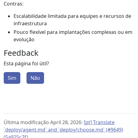
Contras:
Escalabilidade limitada para equipes e recursos de
infraestrutura
Pouco flexível para implantações complexas ou em
evolução
Feedback
Esta página foi útil?
Sim
Não
Última modificação April 28, 2026:
[pt] Translate
`deploy/agent.md` and `deploy/choose.md` (#9649)
(5a925c7f)