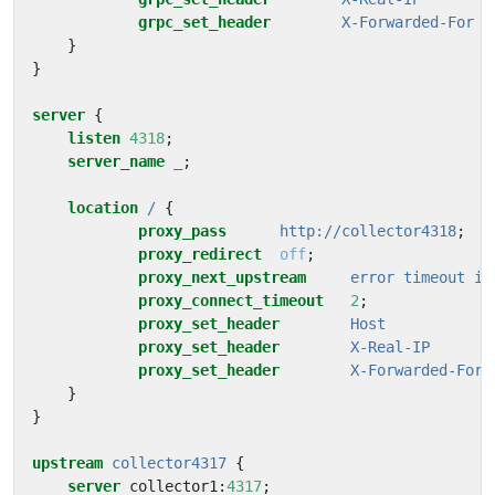
grpc_set_header
X-Forwarded-For
$
}
}
server
{
listen
4318
;
server_name
_
;
location
/
{
proxy_pass
http://collector4318
;
proxy_redirect
off
;
proxy_next_upstream
error
timeout
in
proxy_connect_timeout
2
;
proxy_set_header
Host
proxy_set_header
X-Real-IP
proxy_set_header
X-Forwarded-For
}
}
upstream
collector4317
{
server
collector1
:
4317
;