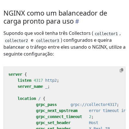
NGINX como um balanceador de
carga pronto para uso
Supondo que você tenha três Collectors (
,
collector1
e
) configurados e queira
collector2
collector3
balancear o tráfego entre eles usando o NGINX, utilize a
seguinte configuração:
server
{
listen
4317
http2
;
server_name
_
;
location
/
{
grpc_pass
grpc://collector4317
;
grpc_next_upstream
error
timeout
inv
grpc_connect_timeout
2
;
grpc_set_header
Host
$
grpc_set_header
X-Real-IP
$