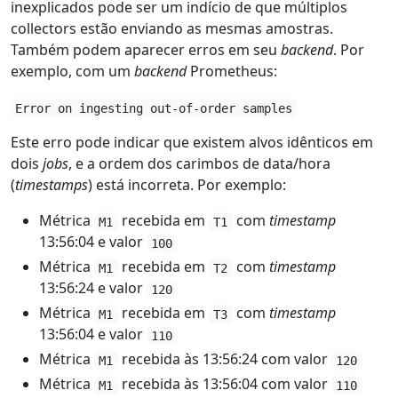
inexplicados pode ser um indício de que múltiplos
collectors estão enviando as mesmas amostras.
Também podem aparecer erros em seu
backend
. Por
exemplo, com um
backend
Prometheus:
Error on ingesting out-of-order samples
Este erro pode indicar que existem alvos idênticos em
dois
jobs
, e a ordem dos carimbos de data/hora
(
timestamps
) está incorreta. Por exemplo:
Métrica
recebida em
com
timestamp
M1
T1
13:56:04 e valor
100
Métrica
recebida em
com
timestamp
M1
T2
13:56:24 e valor
120
Métrica
recebida em
com
timestamp
M1
T3
13:56:04 e valor
110
Métrica
recebida às 13:56:24 com valor
M1
120
Métrica
recebida às 13:56:04 com valor
M1
110