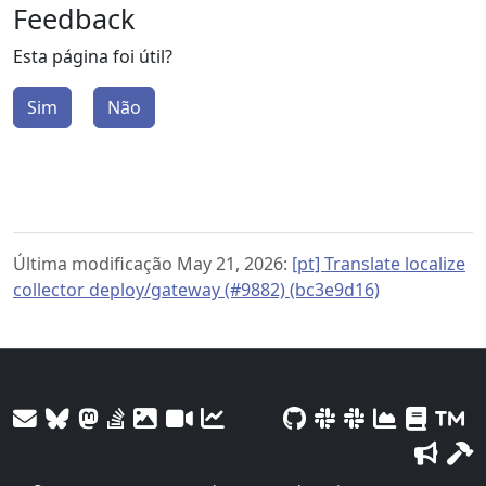
Feedback
Esta página foi útil?
Sim
Não
Última modificação May 21, 2026:
[pt] Translate localize
collector deploy/gateway (#9882) (bc3e9d16)