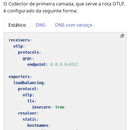
O Collector de primeira camada, que serve a rota OTLP,
é configurado da seguinte forma:
Estático
DNS
DNS com serviço
receivers
:
otlp
:
protocols
:
grpc
:
endpoint
:
0.0.0.0
:
4317
exporters
:
loadbalancing
:
protocol
:
otlp
:
tls
:
insecure
:
true
resolver
:
static
:
hostnames
: