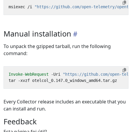
msiexec
/
i
"https://github.com/open-telemetry/opente
Manual installation
To unpack the gzipped tarball, run the following
command:
Invoke-WebRequest
-Uri
"https://github.com/open-tele
tar
-xvzf
otelcol_0
.
147
.
0_windows_amd64
.
tar
.
gz
Every Collector release includes an executable that you
can install and run.
Feedback
Esta página foi útil?