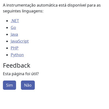
A instrumentação automática está disponível para as
seguintes linguagens:
.NET
Go
Java
JavaScript
PHP
Python
Feedback
Esta página foi útil?
Sim
Não