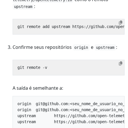
:
upstream
Confirme seus repositórios
e
:
origin
upstream
A saída é semelhante a:
origin	git@github.com:<seu_nome_de_usuario_no_github>/opentelemetry.io.git (fetch)

origin	git@github.com:<seu_nome_de_usuario_no_github>/opentelemetry.io.git (push)

upstream	https://github.com/open-telemetry/opentelemetry.io.git (fetch)
