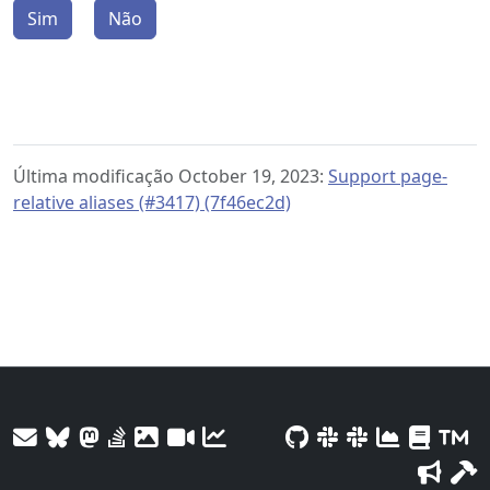
Sim
Não
Última modificação October 19, 2023:
Support page-
relative aliases (#3417) (7f46ec2d)