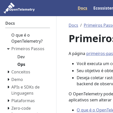
Docs
Ecossist
Docs
Docs
Primeiros Pass
Primeiro
O que é o
OpenTelemetry?
Primeiros Passos
A página
primeiros-pa
Dev
Você executa um c
Ops
Seu objetivo é obt
Conceitos
Deseja coletar rast
Demo
backend de observ
APIs e SDKs de
Linguagens
O OpenTelemetry pode a
aplicativos sem altera
Plataformas
Zero-code
O que é o OpenTel