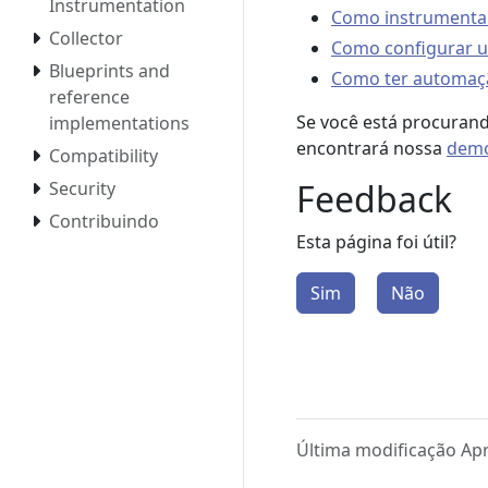
Instrumentation
Como instrumentar 
Collector
Como configurar u
Blueprints and
Como ter automaç
reference
Se você está procurand
implementations
encontrará nossa
demo
Compatibility
Feedback
Security
Contribuindo
Esta página foi útil?
Sim
Não
Última modificação Apri