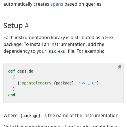
automatically creates
spans
based on queries.
Setup
Each instrumentation library is distributed as a Hex
package. To install an instrumentation, add the
dependency to your
file. For example:
mix.exs
def
deps
do
[
{
:opentelemetry_
{
package
},
"~> 1.0"
}
]
end
Where
is the name of the instrumentation.
{package}
Note that some instrumentation libraries might have