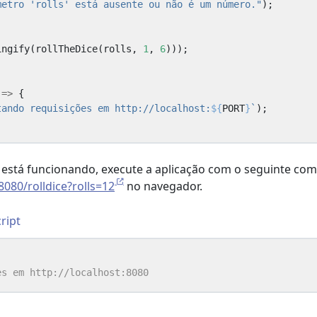
metro 'rolls' está ausente ou não é um número."
);
ingify
(
rollTheDice
(
rolls
,
1
,
6
)));
=>
{
tando requisições em http://localhost:
${
PORT
}
`
);
 está funcionando, execute a aplicação com o seguinte co
:8080/rolldice?rolls=12
no navegador.
ript