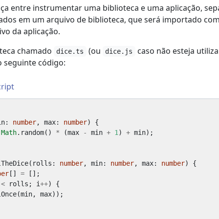
nça entre instrumentar uma biblioteca e uma aplicação, sep
dados em um arquivo de biblioteca, que será importado co
vo da aplicação.
ioteca chamado
(ou
caso não esteja utiliz
dice.ts
dice.js
o seguinte código:
ript
in
: 
number
,
max
: 
number
)
{
(
Math
.
random
()
*
(
max
-
min
+
1
)
+
min
);
lTheDice
(
rolls
: 
number
,
min
: 
number
,
max
: 
number
)
{
ber
[]
=
[];
<
rolls
;
i
++
)
{
lOnce
(
min
,
max
));