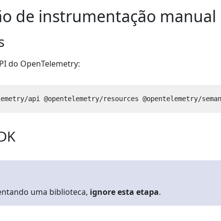
ão de instrumentação manual
s
API do OpenTelemetry:
SDK
entando uma biblioteca,
ignore esta etapa
.