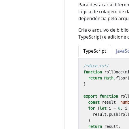
Para destacar a difere
lógica de rolagem de 
dependência pelo arqui
Crie o arquivo de bibl
TypeScript) e adicione 
TypeScript
JavaSc
/*dice.ts*/
function
rollOnce
(
m
return
Math
.
floor
}
export
function
rol
const
result
: 
num
for
(
let
i
=
0
;
i
result
.
push
(
rol
}
return
result
;