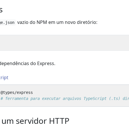
s
vazio do NPM em um novo diretório:
ge.json
 dependências do Express.
ript
 
# ferramenta para executar arquivos TypeScript (.ts) di
ar um servidor HTTP