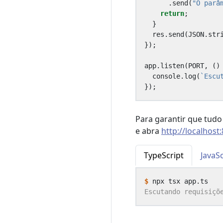
.
send
(
"O parâ
return
;
}
res
.
send
(
JSON
.
str
});
app
.
listen
(
PORT
,
()
console
.
log
(
`Escu
});
Para garantir que tudo
e abra
http://localhost
TypeScript
JavaSc
$