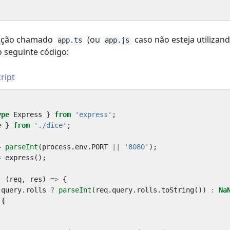
icação chamado
(ou
caso não esteja utilizan
app.ts
app.js
o seguinte código:
ript
ype
Express
}
from
'express'
;
e
}
from
'./dice'
;
=
parseInt
(
process
.
env
.
PORT
||
'8080'
);
=
express
();
,
(
req
,
res
)
=>
{
.
query
.
rolls
?
parseInt
(
req
.
query
.
rolls
.
toString
())
:
Na
{