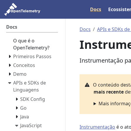
Docs
Ecossist
Docs
Docs
APIs e SDKs de
Instrum
O que é o
OpenTelemetry?
Primeiros Passos
Instrumentação pa
Conceitos
Demo
APIs e SDKs de
O conteúdo dest
Linguagens
mais recente
des
SDK Config
Mais informaçõ
Go
Java
JavaScript
Instrumentação
é o at