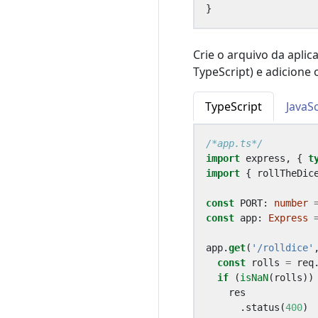
}
Crie o arquivo da apl
TypeScript) e adicione 
TypeScript
JavaSc
/*app.ts*/
import
express
,
{
t
import
{
rollTheDic
const
PORT
: 
number
const
app
: 
Express
app
.
get
(
'/rolldice'
const
rolls
=
req
if
(
isNaN
(
rolls
))
res
.
status
(
400
)