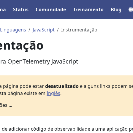
ema
Status
Comunidade
Treinamento
Blog
 Linguagens
JavaScript
Instrumentação
entação
ra OpenTelemetry JavaScript
a página pode estar
desatualizado
e alguns links podem s
ta página existe em
Inglês
.
es ...
o de adicionar código de observabilidade a uma aplicação p