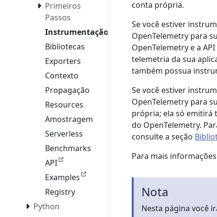
conta própria.
Primeiros
Passos
Se você estiver instru
Instrumentação
OpenTelemetry para sua 
Bibliotecas
OpenTelemetry e a API 
telemetria da sua apli
Exporters
também possua instru
Contexto
Se você estiver instru
Propagação
OpenTelemetry para sua
Resources
própria; ela só emitirá
Amostragem
do OpenTelemetry. Para
Serverless
consulte a seção
Biblio
Benchmarks
Para mais informações
API
Examples
Nota
Registry
Python
Nesta página você ir