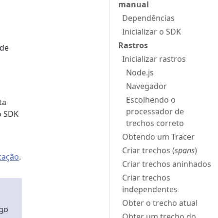
manual
Dependências
Inicializar o SDK
Rastros
 de
Inicializar rastros
Node.js
Navegador
Escolhendo o
ta
processador de
 o SDK
trechos correto
Obtendo um Tracer
Criar trechos (
spans
)
cação
.
Criar trechos aninhados
Criar trechos
independentes
Obter o trecho atual
igo
Obter um trecho do