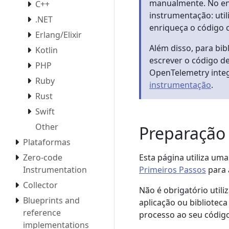
manualmente. No ent
C++
instrumentação: util
.NET
enriqueça o código
Erlang/Elixir
Além disso, para bib
Kotlin
escrever o código d
PHP
OpenTelemetry integr
Ruby
instrumentação
.
Rust
Swift
Other
Preparação 
Plataformas
Esta página utiliza um
Zero-code
Primeiros Passos
para 
Instrumentation
Collector
Não é obrigatório util
Blueprints and
aplicação ou biblioteca
reference
processo ao seu código
implementations