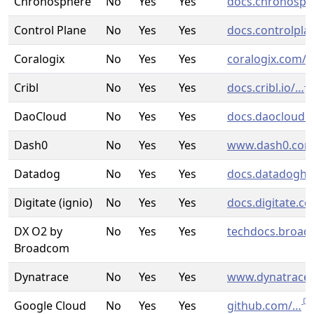
Chronosphere
No
Yes
Yes
docs.chronosph
Control Plane
No
Yes
Yes
docs.controlpl
Coralogix
No
Yes
Yes
coralogix.com/
Cribl
No
Yes
Yes
docs.cribl.io/…
DaoCloud
No
Yes
Yes
docs.daocloud.i
Dash0
No
Yes
Yes
www.dash0.co
Datadog
No
Yes
Yes
docs.datadogh
Digitate (ignio)
No
Yes
Yes
docs.digitate.c
DX O2 by
No
Yes
Yes
techdocs.broa
Broadcom
Dynatrace
No
Yes
Yes
www.dynatrace
Google Cloud
No
Yes
Yes
github.com/…