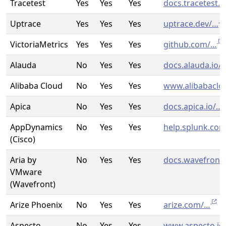
Tracetest
Yes
Yes
Yes
docs.tracetest.i
Uptrace
Yes
Yes
Yes
uptrace.dev/…
VictoriaMetrics
Yes
Yes
Yes
github.com/…
Alauda
No
Yes
Yes
docs.alauda.io/
Alibaba Cloud
No
Yes
Yes
www.alibabacl
Apica
No
Yes
Yes
docs.apica.io/…
AppDynamics
No
Yes
Yes
help.splunk.co
(Cisco)
Aria by
No
Yes
Yes
docs.wavefront
VMware
(Wavefront)
Arize Phoenix
No
Yes
Yes
arize.com/…
Aspecto
No
Yes
Yes
www.aspecto.io