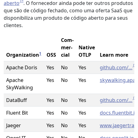
aberto
. O fornecedor ainda pode ter outros produtos
que são de código fechado, como uma oferta SaaS que
disponibiliza um produto de código aberto para seus
clientes.
Com­
mer­
Native
1
Organization
OSS
cial
OTLP
Learn more
Apache Doris
Yes
No
Yes
github.com/…
Apache
Yes
No
Yes
skywalking.apa
SkyWalking
DataBuff
Yes
No
Yes
github.com/…
Fluent Bit
Yes
No
Yes
docs.fluentbit.i
Jaeger
Yes
No
Yes
www.jaegertraci