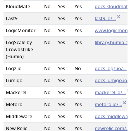
KloudMate
No
Yes
Yes
docs.kloudmat
Last9
No
Yes
Yes
last9.io/…
LogicMonitor
No
Yes
Yes
www.logicmonit
LogScale by
No
Yes
Yes
library.humio.c
Crowdstrike
(Humio)
Logz.io
No
Yes
No
docs.logz.io/…
Lumigo
No
Yes
Yes
docs.lumigo.io/
Mackerel
No
Yes
Yes
mackerel.io/…
Metoro
No
Yes
Yes
metoro.io/…
Middleware
No
Yes
Yes
docs.middlewar
New Relic
No
Yes
Yes
newrelic.com/…