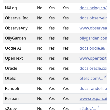
NXLog
No
Yes
Yes
docs.nxlog.co/…
Observe, Inc.
No
Yes
Yes
docs.observein
ObserveAny
No
Yes
Yes
www.observean
OllyGarden
No
Yes
Yes
ollygarden.com
Oodle AI
No
Yes
Yes
docs.oodle.ai/…
OpenText
No
Yes
Yes
www.opentext.
Oracle
No
Yes
Yes
docs.oracle.co
Otelic
No
Yes
Yes
otelic.com/…
Randoli
No
Yes
Yes
docs.randoli.io/
Respan
No
Yes
Yes
www.respan.ai/
s2.dev
No
Yes
Yes
s2.dev/…