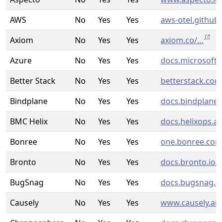
AWS
No
Yes
Yes
aws-otel.github.
Axiom
No
Yes
Yes
axiom.co/…
Azure
No
Yes
Yes
docs.microsoft
Better Stack
No
Yes
Yes
betterstack.co
Bindplane
No
Yes
Yes
docs.bindplane
BMC Helix
No
Yes
Yes
docs.helixops.ai
Bonree
No
Yes
Yes
one.bonree.co
Bronto
No
Yes
Yes
docs.bronto.io/
BugSnag
No
Yes
Yes
docs.bugsnag.
Causely
No
Yes
Yes
www.causely.ai