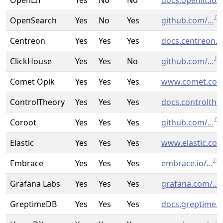
OpenLIT
Yes
No
No
docs.openlit.io/
OpenSearch
Yes
No
Yes
github.com/…
Centreon
Yes
Yes
Yes
docs.centreon.
ClickHouse
Yes
Yes
No
github.com/…
Comet Opik
Yes
Yes
Yes
www.comet.co
ControlTheory
Yes
Yes
Yes
docs.controlth
Coroot
Yes
Yes
Yes
github.com/…
Elastic
Yes
Yes
Yes
www.elastic.co/
Embrace
Yes
Yes
Yes
embrace.io/…
Grafana Labs
Yes
Yes
Yes
grafana.com/…
GreptimeDB
Yes
Yes
Yes
docs.greptime.