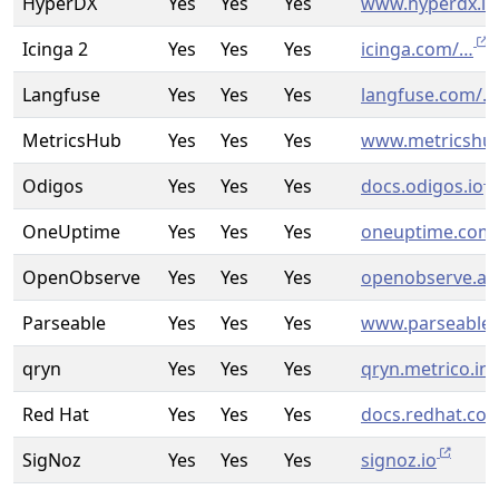
HyperDX
Yes
Yes
Yes
www.hyperdx.io
Icinga 2
Yes
Yes
Yes
icinga.com/…
Langfuse
Yes
Yes
Yes
langfuse.com/…
MetricsHub
Yes
Yes
Yes
www.metricshu
Odigos
Yes
Yes
Yes
docs.odigos.io
OneUptime
Yes
Yes
Yes
oneuptime.com
OpenObserve
Yes
Yes
Yes
openobserve.ai
Parseable
Yes
Yes
Yes
www.parseable
qryn
Yes
Yes
Yes
qryn.metrico.in
Red Hat
Yes
Yes
Yes
docs.redhat.co
SigNoz
Yes
Yes
Yes
signoz.io