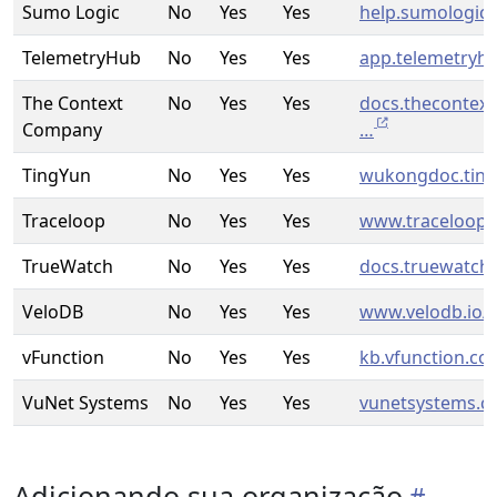
Sumo Logic
No
Yes
Yes
help.sumologic
TelemetryHub
No
Yes
Yes
app.telemetryh
The Context
No
Yes
Yes
docs.thecontex
Company
…
TingYun
No
Yes
Yes
wukongdoc.tin
Traceloop
No
Yes
Yes
www.traceloop
TrueWatch
No
Yes
Yes
docs.truewatch
VeloDB
No
Yes
Yes
www.velodb.io/
vFunction
No
Yes
Yes
kb.vfunction.c
VuNet Systems
No
Yes
Yes
vunetsystems.
Adicionando sua organização