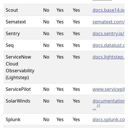
Scout
No
Yes
Yes
docs.base14.io/
Sematext
No
Yes
Yes
sematext.com/
Sentry
No
Yes
Yes
docs.sentry.io/…
Seq
No
Yes
Yes
docs.datalust.c
ServiceNow
No
Yes
Yes
docs.lightstep.
Cloud
Observability
(Lightstep)
ServicePilot
No
Yes
Yes
www.servicepil
SolarWinds
No
Yes
Yes
documentation.
…
Splunk
No
Yes
Yes
docs.splunk.co