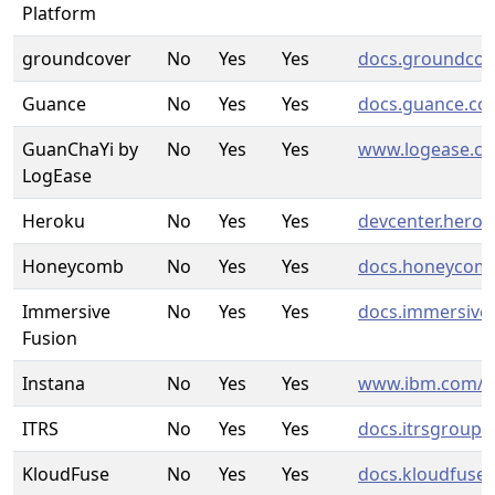
Platform
groundcover
No
Yes
Yes
docs.groundcov
Guance
No
Yes
Yes
docs.guance.c
GuanChaYi by
No
Yes
Yes
www.logease.c
LogEase
Heroku
No
Yes
Yes
devcenter.hero
Honeycomb
No
Yes
Yes
docs.honeycomb
Immersive
No
Yes
Yes
docs.immersive
Fusion
Instana
No
Yes
Yes
www.ibm.com/
ITRS
No
Yes
Yes
docs.itrsgroup
KloudFuse
No
Yes
Yes
docs.kloudfuse