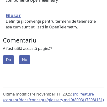
componente OpenTelemetry.
Glosar
Definiții și convenții pentru termenii de telemetrie
așa cum sunt utilizați în OpenTelemetry.
Comentariu
A fost utilă această pagină?
Da
Nu
Ultima modificare November 11, 2025:
[ro] feature
/content/docs/concepts/glossary.md (#8093) (7598f131)