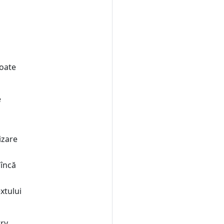
poate
e
izare
 încă
xtului
ry,