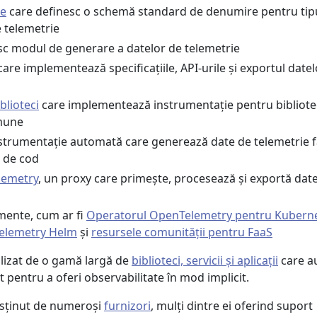
ce
care definesc o schemă standard de denumire pentru tipu
 telemetrie
esc modul de generare a datelor de telemetrie
are implementează specificațiile, API-urile și exportul date
blioteci
care implementează instrumentație pentru bibliotec
mune
trumentație automată care generează date de telemetrie f
i de cod
lemetry
, un proxy care primește, procesează și exportă dat
umente, cum ar fi
Operatorul OpenTelemetry pentru Kubern
elemetry Helm
și
resursele comunității pentru FaaS
lizat de o gamă largă de
biblioteci, servicii și aplicații
care a
pentru a oferi observabilitate în mod implicit.
sținut de numeroși
furnizori
, mulți dintre ei oferind suport