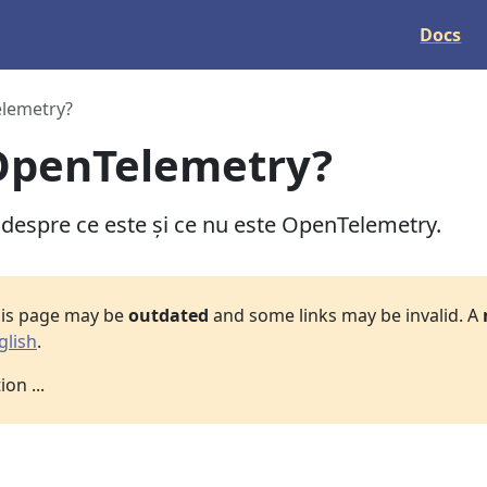
Docs
elemetry?
OpenTelemetry?
 despre ce este și ce nu este OpenTelemetry.
his page may be
outdated
and some links may be invalid. A
glish
.
on ...