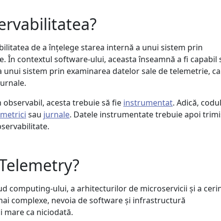
ervabilitatea?
bilitatea de a înțelege starea internă a unui sistem prin
e. În contextul software-ului, aceasta înseamnă a fi capabil 
 a unui sistem prin examinarea datelor sale de telemetrie, c
jurnale.
 observabil, acesta trebuie să fie
instrumentat
. Adică, codu
metrici
sau
jurnale
. Datele instrumentate trebuie apoi trim
servabilitate.
Telemetry?
d computing-ului, a arhitecturilor de microservicii și a ceri
 mai complexe, nevoia de software și infrastructură
 mare ca niciodată.