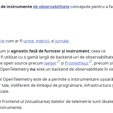
t de instrumente
de observabilitate
concepute pentru a fac
rie
cum ar fi
urme
,
metrici
, și
jurnale
.
cum și
agnostic față de furnizor și instrument
, ceea ce
i utilizat cu o gamă largă de backend-uri de observabilitat
nte open source precum
Jaeger
și
Prometheus
, ​​precum și
. OpenTelemetry
nu
este un backend de observabilitate în si
al OpenTelemetry este de a permite o instrumentare ușoară
or tale, indiferent de limbajul de programare, infrastructura 
izate.
 frontend-ul (vizualizarea) datelor de telemetrie sunt lăsate
instrumente.