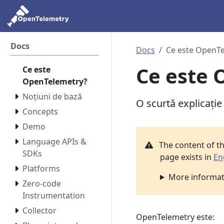
Docs
Docs
Ce este OpenT
Ce este 
Ce este
OpenTelemetry?
Noțiuni de bază
O scurtă explicație
Concepts
Demo
Language APIs &
The content of t
SDKs
page exists in
En
Platforms
More informati
Zero-code
Instrumentation
Collector
OpenTelemetry este: