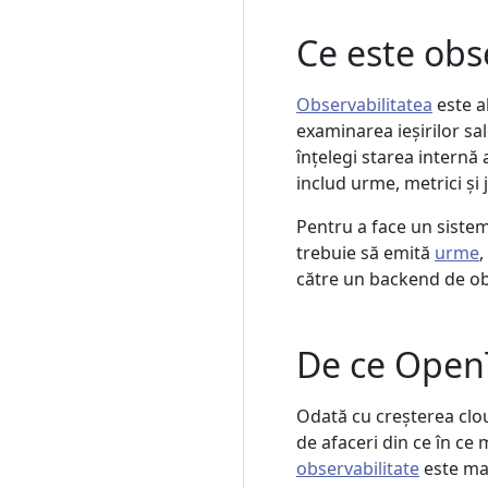
Ce este obs
Observabilitatea
este a
examinarea ieșirilor sal
înțelegi starea internă
includ urme, metrici și 
Pentru a face un sistem
trebuie să emită
urme
,
către un backend de ob
De ce Open
Odată cu creșterea clou
de afaceri din ce în ce
observabilitate
este mai