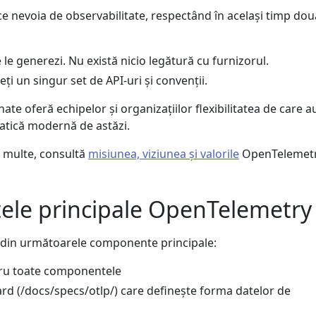
e nevoia de observabilitate, respectând în același timp dou
 le generezi. Nu există nicio legătură cu furnizorul.
ți un singur set de API-uri și convenții.
te oferă echipelor și organizațiilor flexibilitatea de care a
atică modernă de astăzi.
i multe, consultă
misiunea, viziunea și valorile
OpenTelemetr
le principale OpenTelemetry
din următoarele componente principale:
ru toate componentele
rd (/docs/specs/otlp/) care definește forma datelor de