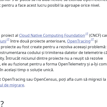
 pentru a face acest lucru posibil la aproape orice nivel.
proiect al
Cloud Native Computing Foundation
(CNCF) ca
iuni
între două proiecte anterioare,
OpenTracing
și
 proiecte au fost create pentru a rezolva aceeași problemă: 
strumentarea codului și trimiterea datelor de telemetrie c
y. Întrucât niciunul dintre proiecte nu a reușit să rezolve
ele au fuzionat pentru a forma OpenTelemetry și a-își co
în același timp o soluție unică.
ent OpenTracing sau OpenCensus, poți afla cum să migrezi la
ul de migrare
.
?