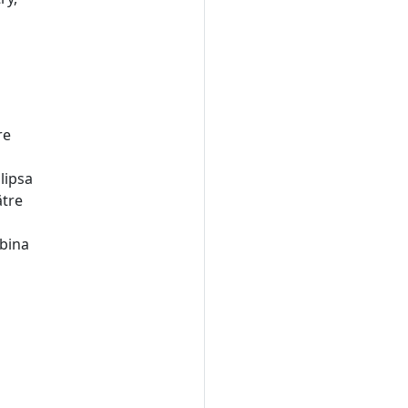
re
lipsa
ătre
mbina