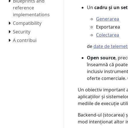
Blueprints and
Un
cadru și un se
reference
implementations
Generarea
Compatibility
Exportarea
Security
Colectarea
A contribui
de
date de telemet
Open source
, pre
înseamnă că poate f
inclusiv instrume
oferte comerciale
Un obiectiv important 
aplicațiilor și sistemel
mediile de execuție util
Backend-ul (stocarea) și
mod intenționat altor 