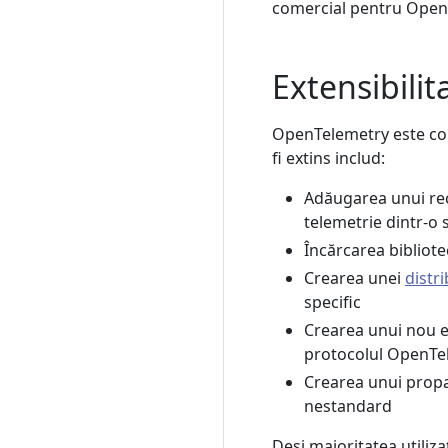
comercial pentru OpenTe
Extensibilit
OpenTelemetry este con
fi extins includ:
Adăugarea unui rec
telemetrie dintr-o 
Încărcarea bibliote
Crearea unei
distri
specific
Crearea unui nou e
protocolul OpenTe
Crearea unui propa
nestandard
Deși majoritatea utiliz