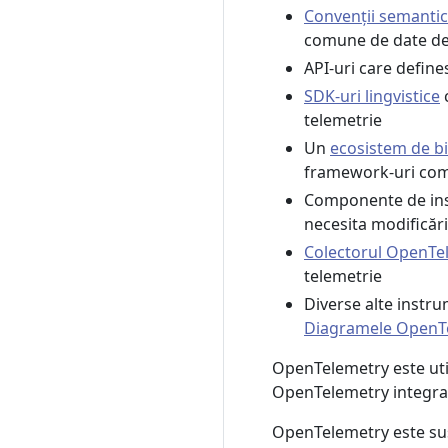
Convenții semanti
comune de date de
API-uri care defin
SDK-uri lingvistice
c
telemetrie
Un
ecosistem de bi
framework-uri co
Componente de ins
necesita modificăr
Colectorul OpenTe
telemetrie
Diverse alte instr
Diagramele OpenT
OpenTelemetry este uti
OpenTelemetry integrat 
OpenTelemetry este su