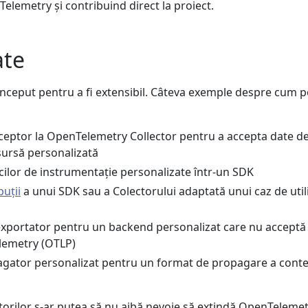
lemetry și contribuind direct la proiect.
ate
ceput pentru a fi extensibil. Câteva exemple despre cum 
eptor la OpenTelemetry Collector pentru a accepta date d
sursă personalizată
cilor de instrumentație personalizate într-un SDK
buții
a unui SDK sau a Colectorului adaptată unui caz de util
xportator pentru un backend personalizat care nu acceptă
lemetry (OTLP)
gator personalizat pentru un format de propagare a conte
atorilor s-ar putea să nu aibă nevoie să extindă OpenTelemet