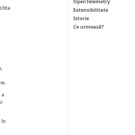
OpenTelemetry
ilita
Extensibilitate
Istorie
Ce urmează?
e,
ne.
 a
și
 în