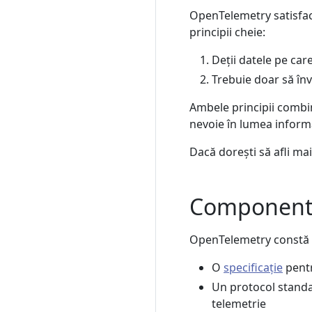
OpenTelemetry satisfac
principii cheie:
Deții datele pe care
Trebuie doar să înve
Ambele principii combina
nevoie în lumea inform
Dacă dorești să afli ma
Componente
OpenTelemetry constă 
O
specificație
pent
Un protocol standa
telemetrie