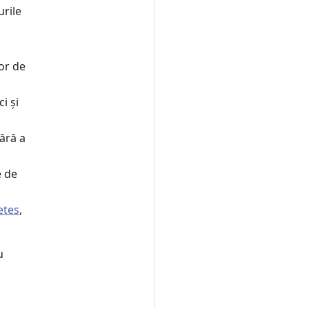
rile
lor de
i și
ără a
e de
etes
,
u