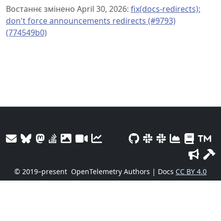
Востаннє змінено April 30, 2026:
fix(docs-redirects):
don't force announcements redirects (#9793)
(774549b0)
© 2019–present
OpenTelemetry Authors | Docs
CC BY 4.0