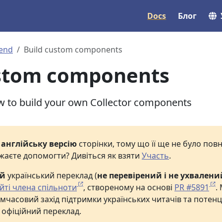
Docs
Блог
end
Build custom components
ustom components
w to build your own Collector components
е
англійську версію
сторінки, тому що її ще не було по
жаєте допомогти? Дивіться як взяти
Участь
.
ий
український переклад (
не перевірений і не ухвалени
йті члена спільноти
, створеному на основі
PR #5891
.
мчасовий захід підтримки українських читачів та потенц
 офіційний переклад.