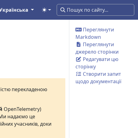
Українська
Переглянути
Markdown
Переглянути
джерело сторінки
Редагувати цю
сторінку
Створити запит
щодо документації
вністю перекладеною
й
OpenTelemetry)
 Ми надаємо це
ійних учасників, доки