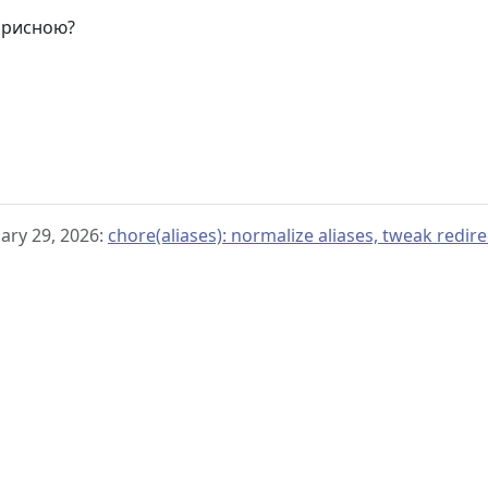
корисною?
ary 29, 2026:
chore(aliases): normalize aliases, tweak redire