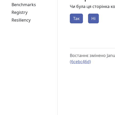
Benchmarks
Чи була ця сторінка 
Registry
Так
Ні
Resiliency
Востаннє змінено Janu
(6cebc46d)