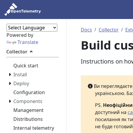
Docs
Collector
Ext
Powered by
Build c
Translate
Collector
Instructions on ho
Quick start
Install
Deploy
Ви переглядаєт
Configuration
українською. Ба
Components
PS.
Неофіційн
Management
доступний на
са
Distributions
посилання як ти
не буде готовий
Internal telemetry