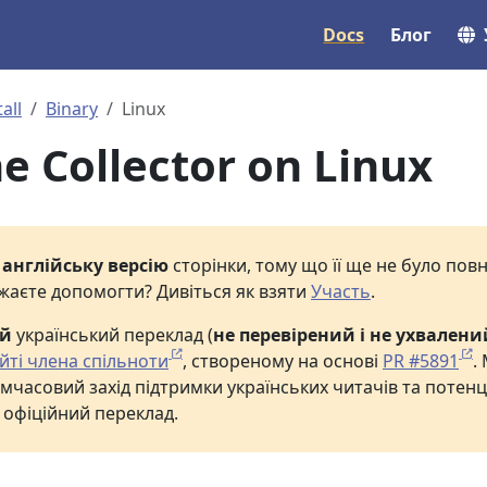
Docs
Блог
tall
Binary
Linux
he Collector on Linux
е
англійську версію
сторінки, тому що її ще не було по
жаєте допомогти? Дивіться як взяти
Участь
.
ий
український переклад (
не перевірений і не ухвалени
йті члена спільноти
, створеному на основі
PR #5891
.
мчасовий захід підтримки українських читачів та потенц
 офіційний переклад.