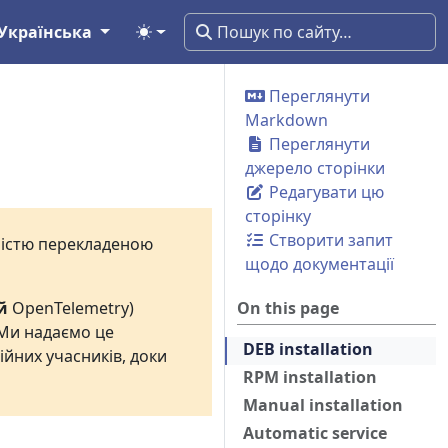
Українська
Переглянути
Markdown
Переглянути
джерело сторінки
Редагувати цю
сторінку
Створити запит
вністю перекладеною
щодо документації
й
OpenTelemetry)
On this page
 Ми надаємо це
DEB installation
ійних учасників, доки
RPM installation
Manual installation
Automatic service