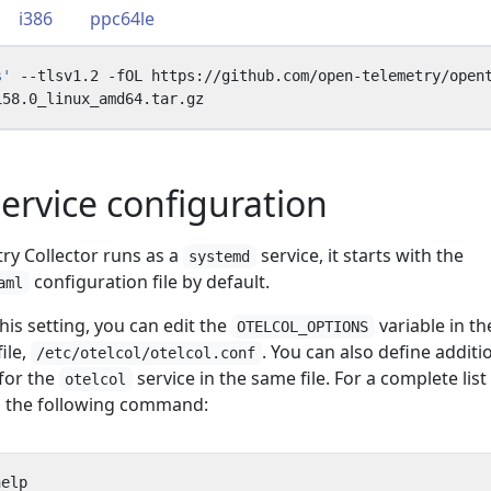
i386
ppc64le
s'
ervice configuration
y Collector runs as a
service, it starts with the
systemd
configuration file by default.
aml
his setting, you can edit the
variable in th
OTELCOL_OPTIONS
ile,
. You can also define additi
/etc/otelcol/otelcol.conf
for the
service in the same file. For a complete list
otelcol
n the following command: