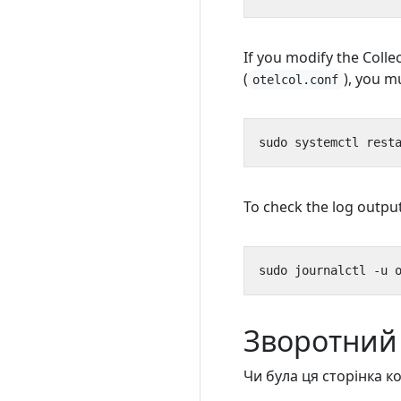
If you modify the Collec
(
), you m
otelcol.conf
To check the log outpu
Зворотний 
Чи була ця сторінка 