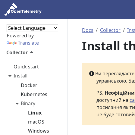
Docs
Collector
Ins
Powered by
Install t
Translate
Collector
Quick start
Ви переглядаєт
Install
українською. Ба
Docker
PS.
Неофіційн
Kubernetes
доступний на
са
Binary
посилання як ти
Linux
не буде готовий
macOS
Windows