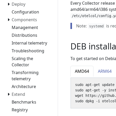
Every Collector releas
Deploy
amd64/arm64/i386 syste
Configuration
/etc/otelcol/config.y
Components
Note:
is re
systemd
Management
Distributions
Internal telemetry
DEB install
Troubleshooting
To get started on Debi
Scaling the
Collector
AMD64
ARM64
Transforming
telemetry
Architecture
Extend
Benchmarks
Registry