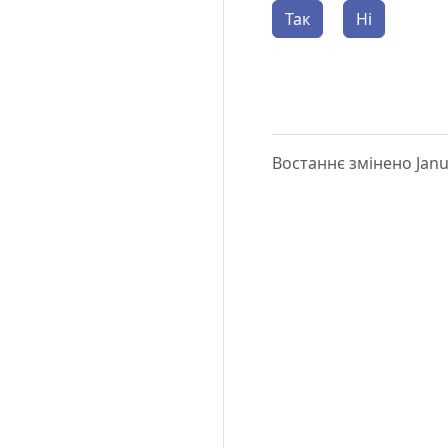
Так
Ні
Востаннє змінено Janu