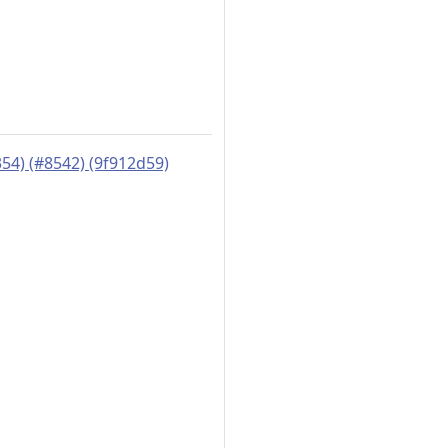
354) (#8542) (9f912d59)