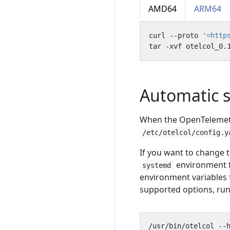
AMD64
ARM64
curl --proto 
'=http
Automatic s
When the OpenTelemetr
/etc/otelcol/config.y
If you want to change t
environment f
systemd
environment variables 
supported options, ru