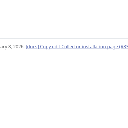
ary 8, 2026:
[docs] Copy edit Collector installation page (#8