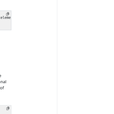
e
onal
 of