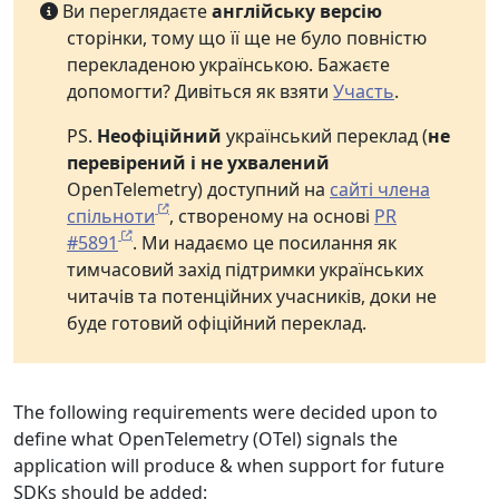
Ви переглядаєте
англійську версію
сторінки, тому що її ще не було повністю
перекладеною українською. Бажаєте
допомогти? Дивіться як взяти
Участь
.
PS.
Неофіційний
український переклад (
не
перевірений і не ухвалений
OpenTelemetry) доступний на
сайті члена
спільноти
, створеному на основі
PR
#5891
. Ми надаємо це посилання як
тимчасовий захід підтримки українських
читачів та потенційних учасників, доки не
буде готовий офіційний переклад.
The following requirements were decided upon to
define what OpenTelemetry (OTel) signals the
application will produce & when support for future
SDKs should be added: