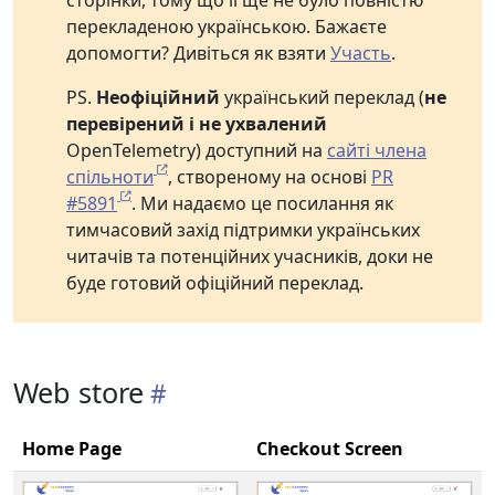
сторінки, тому що її ще не було повністю
перекладеною українською. Бажаєте
допомогти? Дивіться як взяти
Участь
.
PS.
Неофіційний
український переклад (
не
перевірений і не ухвалений
OpenTelemetry) доступний на
сайті члена
спільноти
, створеному на основі
PR
#5891
. Ми надаємо це посилання як
тимчасовий захід підтримки українських
читачів та потенційних учасників, доки не
буде готовий офіційний переклад.
Web store
Home Page
Checkout Screen