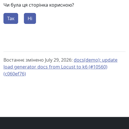
Чи була ця сторінка корисною?
Так
Ні
Востаннє змінено July 29, 2026:
docs(demo): update
load generator docs from Locust to k6 (#10560)
(c060ef76)