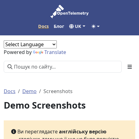
Docs
Блог
UK
Powered by
Translate
Docs
Demo
Screenshots
Demo Screenshots
Ви переглядаєте
англійську версію