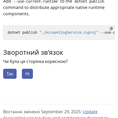
Add
to the
--use-current-runtime
dotnet publish
command to distribute appropriate native runtime
components.
dotnet publish 
"./AccountingService.csproj"
 --use-cu
Зворотний зв’язок
Чи була ця сторінка корисною?
Так
Ні
Востаннє змінено September 29, 2025:
Update