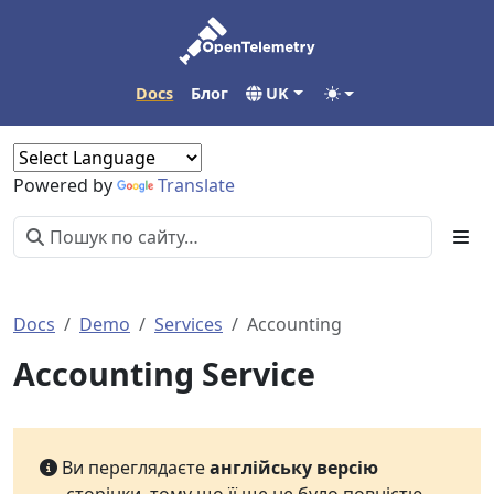
Docs
Блог
UK
Powered by
Translate
Docs
Demo
Services
Accounting
Accounting Service
Ви переглядаєте
англійську версію