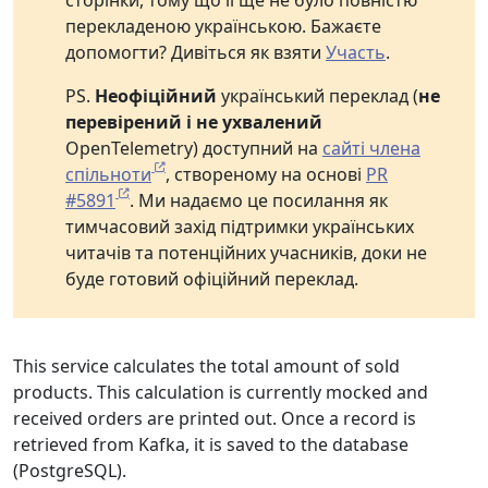
сторінки, тому що її ще не було повністю
перекладеною українською. Бажаєте
допомогти? Дивіться як взяти
Участь
.
PS.
Неофіційний
український переклад (
не
перевірений і не ухвалений
OpenTelemetry) доступний на
сайті члена
спільноти
, створеному на основі
PR
#5891
. Ми надаємо це посилання як
тимчасовий захід підтримки українських
читачів та потенційних учасників, доки не
буде готовий офіційний переклад.
This service calculates the total amount of sold
products. This calculation is currently mocked and
received orders are printed out. Once a record is
retrieved from Kafka, it is saved to the database
(PostgreSQL).