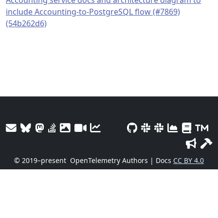
Accounting service docs and architecture diagram to
include Accounting-to-PostgreSQL flow (#7869)
(54b262d6)
© 2019–present
OpenTelemetry Authors | Docs
CC BY 4.0