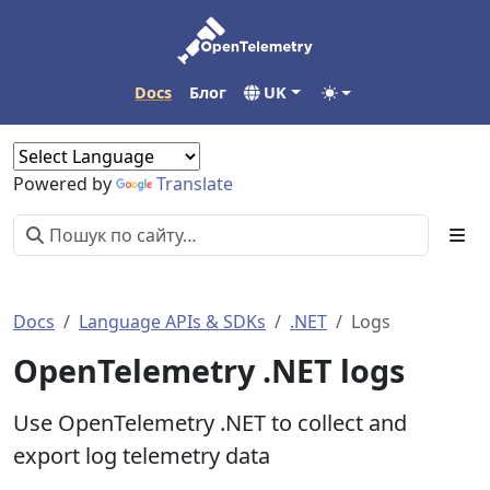
Docs
Блог
UK
Powered by
Translate
Docs
Language APIs & SDKs
.NET
Logs
OpenTelemetry .NET logs
Use OpenTelemetry .NET to collect and
export log telemetry data