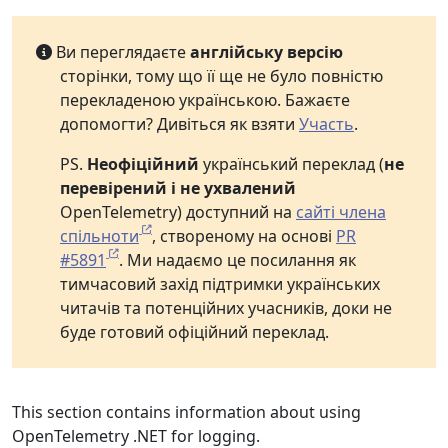
Ви переглядаєте
англійську версію
сторінки, тому що її ще не було повністю
перекладеною українською. Бажаєте
допомогти? Дивіться як взяти
Участь
.
PS.
Неофіційний
український переклад (
не
перевірений і не ухвалений
OpenTelemetry) доступний на
сайті члена
спільноти
, створеному на основі
PR
#5891
. Ми надаємо це посилання як
тимчасовий захід підтримки українських
читачів та потенційних учасників, доки не
буде готовий офіційний переклад.
This section contains information about using
OpenTelemetry .NET for logging.