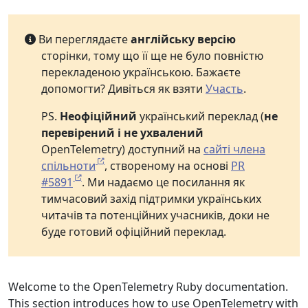
Ви переглядаєте
англійську версію
сторінки, тому що її ще не було повністю
перекладеною українською. Бажаєте
допомогти? Дивіться як взяти
Участь
.
PS.
Неофіційний
український переклад (
не
перевірений і не ухвалений
OpenTelemetry) доступний на
сайті члена
спільноти
, створеному на основі
PR
#5891
. Ми надаємо це посилання як
тимчасовий захід підтримки українських
читачів та потенційних учасників, доки не
буде готовий офіційний переклад.
Welcome to the OpenTelemetry Ruby documentation.
This section introduces how to use OpenTelemetry with