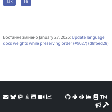
Так
Ні
Востаннє змінено January 27, 2026:
Update language
docs weights while preserving order (#9027) (d8f5ed28)