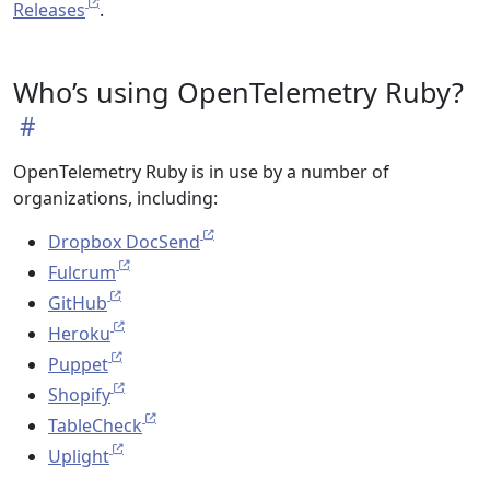
Releases
.
Who’s using OpenTelemetry Ruby?
OpenTelemetry Ruby is in use by a number of
organizations, including:
Dropbox DocSend
Fulcrum
GitHub
Heroku
Puppet
Shopify
TableCheck
Uplight