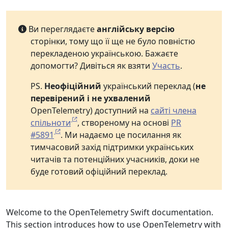
Ви переглядаєте
англійську версію
сторінки, тому що її ще не було повністю
перекладеною українською. Бажаєте
допомогти? Дивіться як взяти
Участь
.
PS.
Неофіційний
український переклад (
не
перевірений і не ухвалений
OpenTelemetry) доступний на
сайті члена
спільноти
, створеному на основі
PR
#5891
. Ми надаємо це посилання як
тимчасовий захід підтримки українських
читачів та потенційних учасників, доки не
буде готовий офіційний переклад.
Welcome to the OpenTelemetry Swift documentation.
This section introduces how to use OpenTelemetry with