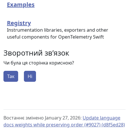
Examples
Registry
Instrumentation libraries, exporters and other
useful components for OpenTelemetry Swift
Зворотний зв’язок
Чи була ця сторінка корисною?
Так
Ні
Востаннє змінено January 27, 2026:
Update language
docs weights while preserving order (#9027) (d8f5ed28)