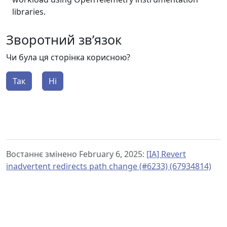
libraries.
Зворотний зв’язок
Чи була ця сторінка корисною?
Так
Ні
Востаннє змінено February 6, 2025:
[IA] Revert
inadvertent redirects path change (#6233) (67934814)