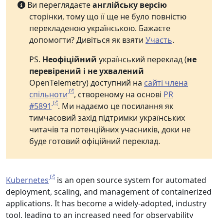
Ви переглядаєте
англійську версію
сторінки, тому що її ще не було повністю
перекладеною українською. Бажаєте
допомогти? Дивіться як взяти
Участь
.
PS.
Неофіційний
український переклад (
не
перевірений і не ухвалений
OpenTelemetry) доступний на
сайті члена
спільноти
, створеному на основі
PR
#5891
. Ми надаємо це посилання як
тимчасовий захід підтримки українських
читачів та потенційних учасників, доки не
буде готовий офіційний переклад.
Kubernetes
is an open source system for automated
deployment, scaling, and management of containerized
applications. It has become a widely-adopted, industry
tool, leading to an increased need for observability