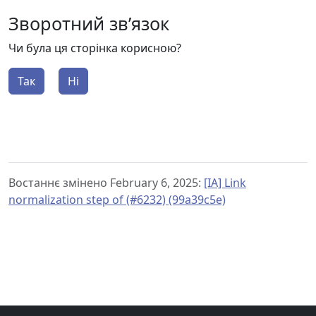
Зворотний зв’язок
Чи була ця сторінка корисною?
Так
Ні
Востаннє змінено February 6, 2025:
[IA] Link
normalization step of (#6232) (99a39c5e)