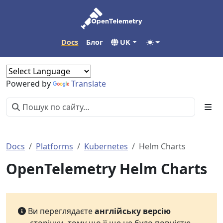
Docs
Блог
UK
Powered by
Translate
Docs
Platforms
Kubernetes
Helm Charts
OpenTelemetry Helm Charts
Ви переглядаєте
англійську версію