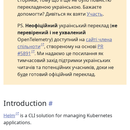
сторінки, тому що її ще не було повністю
перекладеною українською. Бажаєте
допомогти? Дивіться як взяти
Участь
.
PS.
Неофіційний
український переклад (
не
перевірений і не ухвалений
OpenTelemetry) доступний на
сайті члена
спільноти
, створеному на основі
PR
#5891
. Ми надаємо це посилання як
тимчасовий захід підтримки українських
читачів та потенційних учасників, доки не
буде готовий офіційний переклад.
Introduction
Helm
is a CLI solution for managing Kubernetes
applications.