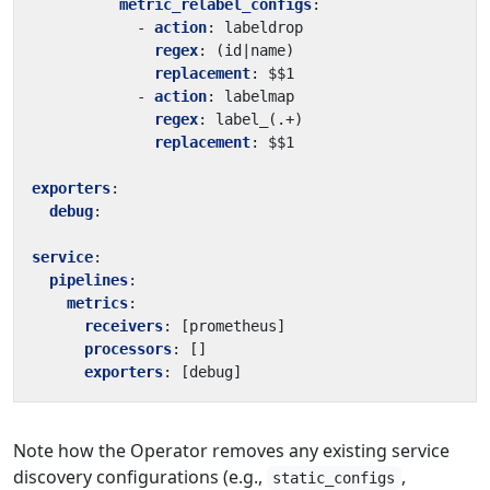
metric_relabel_configs
:
- 
action
:
labeldrop
regex
:
(id|name)
replacement
:
$$1
- 
action
:
labelmap
regex
:
label_(.+)
replacement
:
$$1
exporters
:
debug
:
service
:
pipelines
:
metrics
:
receivers
:
[
prometheus]
processors
:
[]
exporters
:
[
debug]
Note how the Operator removes any existing service
discovery configurations (e.g.,
,
static_configs