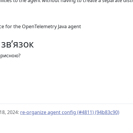
lities to the agent without having to create a separate dist
e for the OpenTelemetry Java agent
зв’язок
корисною?
18, 2024:
re-organize agent config (#4811) (94b83c90)