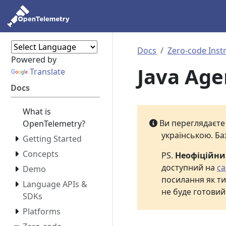
Docs
Zero-code Inst
Powered by
Java Age
Translate
Docs
What is
Ви переглядаєт
OpenTelemetry?
українською. Ба
Getting Started
Concepts
PS.
Неофіційн
доступний на
са
Demo
посилання як ти
Language APIs &
не буде готовий
SDKs
Platforms