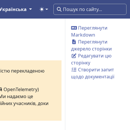
Українська
Переглянути
Markdown
Переглянути
джерело сторінки
Редагувати цю
сторінку
Створити запит
вністю перекладеною
щодо документації
й
OpenTelemetry)
 Ми надаємо це
ійних учасників, доки