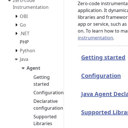
Zero-code
Zero-code instrumentati
Instrumentation
application. It dynamic
OBI
libraries and framework
app or service, such as
Go
on. To learn how to ma
.NET
instrumentation
.
PHP
Python
Getting started
Java
Agent
Configuration
Getting
started
Configuration
Java Agent Decla
Declarative
configuration
Supported Libra
Supported
Libraries