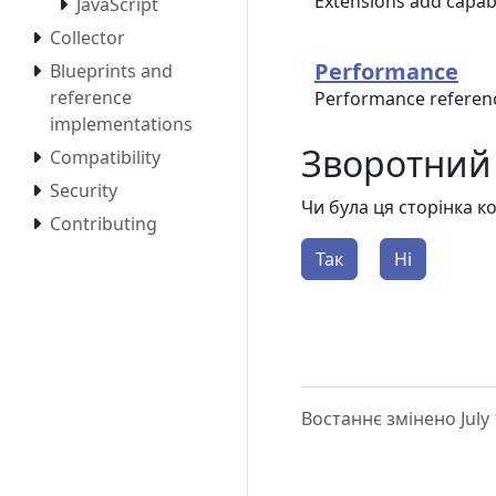
Extensions add capabi
JavaScript
Collector
Performance
Blueprints and
reference
Performance referenc
implementations
Зворотний 
Compatibility
Security
Чи була ця сторінка 
Contributing
Так
Ні
Востаннє змінено July 