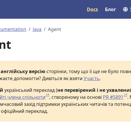
Docs
Блог
rumentation
Java
Agent
nt
е
англійську версію
сторінки, тому що її ще не було по
жаєте допомогти? Дивіться як взяти
Участь
.
ий
український переклад (
не перевірений і не ухвалени
йті члена спільноти
, створеному на основі
PR #5891
.
мчасовий захід підтримки українських читачів та потенц
 офіційний переклад.