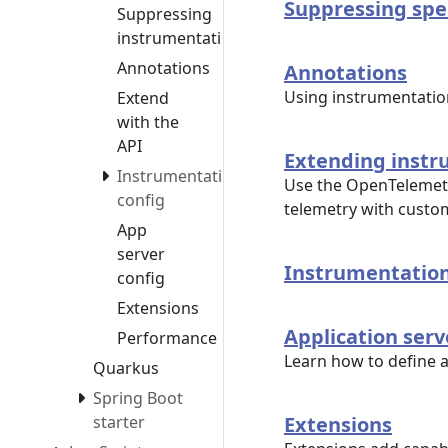
Suppressing spe
Suppressing
instrumentation
Annotations
Annotations
Using instrumentation
Extend
with the
API
Extending instr
Instrumentation
Use the OpenTelemetr
config
telemetry with custo
App
server
Instrumentation
config
Extensions
Application serv
Performance
Learn how to define a
Quarkus
Spring Boot
starter
Extensions