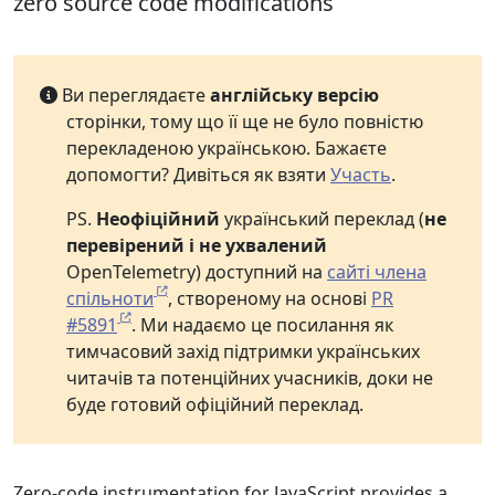
zero source code modifications
Ви переглядаєте
англійську версію
сторінки, тому що її ще не було повністю
перекладеною українською. Бажаєте
допомогти? Дивіться як взяти
Участь
.
PS.
Неофіційний
український переклад (
не
перевірений і не ухвалений
OpenTelemetry) доступний на
сайті члена
спільноти
, створеному на основі
PR
#5891
. Ми надаємо це посилання як
тимчасовий захід підтримки українських
читачів та потенційних учасників, доки не
буде готовий офіційний переклад.
Zero-code instrumentation for JavaScript provides a