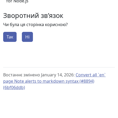
for Node.js
Зворотний зв’язок
Чи була ця сторінка корисною?
Так
Ні
Востаннє змінено January 14, 2026:
Convert all `en`
page Note alerts to markdown syntax (#8894)
(6bf06ddb)