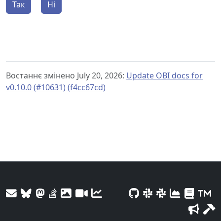
Так
Ні
Востаннє змінено July 20, 2026:
Update OBI docs for
v0.10.0 (#10631) (f4cc67cd)