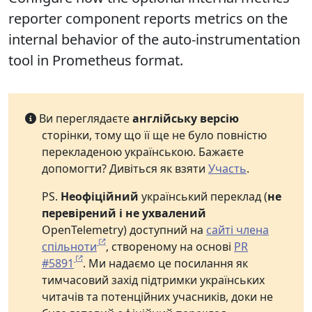
reporter component reports metrics on the
internal behavior of the auto-instrumentation
tool in Prometheus format.
Ви переглядаєте
англійську версію
сторінки, тому що її ще не було повністю
перекладеною українською. Бажаєте
допомогти? Дивіться як взяти
Участь
.
PS.
Неофіційний
український переклад (
не
перевірений і не ухвалений
OpenTelemetry) доступний на
сайті члена
спільноти
, створеному на основі
PR
#5891
. Ми надаємо це посилання як
тимчасовий захід підтримки українських
читачів та потенційних учасників, доки не