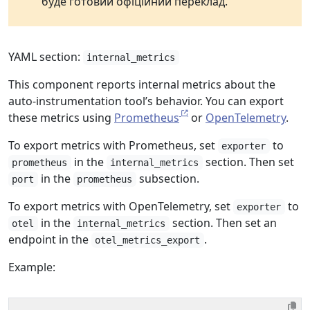
буде готовий офіційний переклад.
YAML section:
internal_metrics
This component reports internal metrics about the
auto-instrumentation tool’s behavior. You can export
these metrics using
Prometheus
or
OpenTelemetry
.
To export metrics with Prometheus, set
to
exporter
in the
section. Then set
prometheus
internal_metrics
in the
subsection.
port
prometheus
To export metrics with OpenTelemetry, set
to
exporter
in the
section. Then set an
otel
internal_metrics
endpoint in the
.
otel_metrics_export
Example: