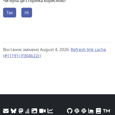
Чи була ця сторінка корисною?
Так
Ні
Востаннє змінено August 4, 2026:
Refresh link cache
(#11191) (f304b22c)