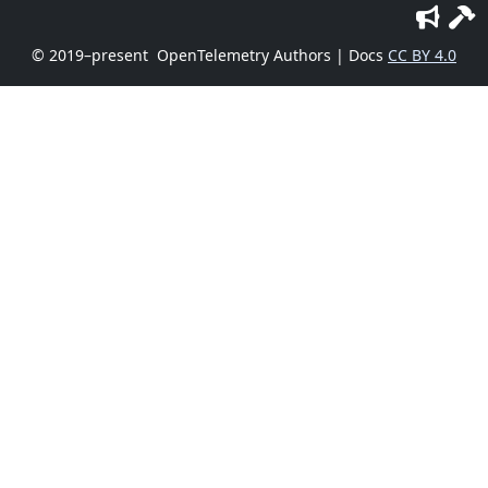
© 2019–present
OpenTelemetry Authors | Docs
CC BY 4.0