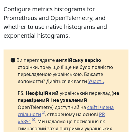
Configure metrics histograms for
Prometheus and OpenTelemetry, and
whether to use native histograms and
exponential histograms.
Ви переглядаєте
англійську версію
сторінки, тому що її ще не було повністю
перекладеною українською. Бажаєте
допомогти? Дивіться як взяти
Участь
.
PS.
Неофіційний
український переклад (
не
перевірений і не ухвалений
OpenTelemetry) доступний на
сайті члена
спільноти
, створеному на основі
PR
#5891
. Ми надаємо це посилання як
тимчасовий захід підтримки українських