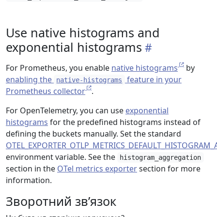
Use native histograms and
exponential histograms
For Prometheus, you enable
native histograms
by
enabling the
feature in your
native-histograms
Prometheus collector
.
For OpenTelemetry, you can use
exponential
histograms
for the predefined histograms instead of
defining the buckets manually. Set the standard
OTEL_EXPORTER_OTLP_METRICS_DEFAULT_HISTOGRAM
environment variable. See the
histogram_aggregation
section in the
OTel metrics exporter
section for more
information.
Зворотний зв’язок