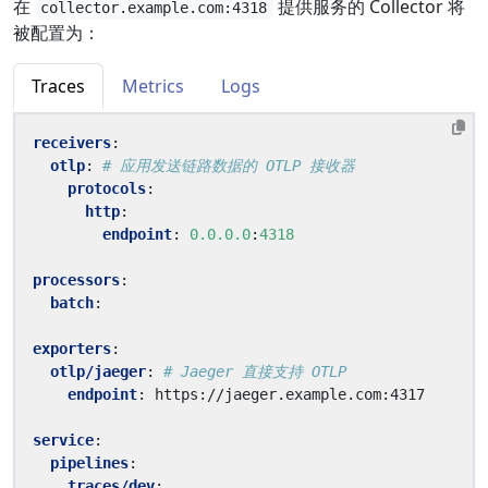
在
提供服务的 Collector 将
collector.example.com:4318
被配置为：
Traces
Metrics
Logs
receivers
:
otlp
:
# 应用发送链路数据的 OTLP 接收器
protocols
:
http
:
endpoint
:
0.0.0.0
:
4318
processors
:
batch
:
exporters
:
otlp/jaeger
:
# Jaeger 直接支持 OTLP
endpoint
:
https://jaeger.example.com:4317
service
:
pipelines
:
traces/dev
: